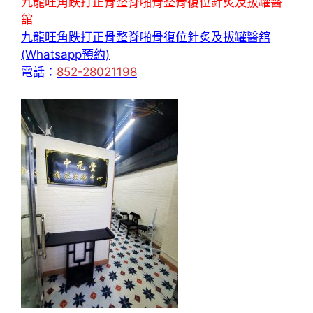
九龍旺角跌打正骨整脊啪骨整骨復位針炙及拔罐醫
舘
九龍旺角跌打正骨整脊啪骨復位針炙及拔罐醫舘
(Whatsapp預約)
電話：
852-28021198