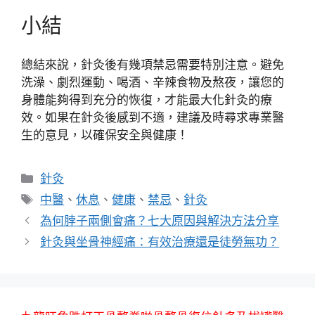
小結
總結來說，針灸後有幾項禁忌需要特別注意。避免
洗澡、劇烈運動、喝酒、辛辣食物及熬夜，讓您的
身體能夠得到充分的恢復，才能最大化針灸的療
效。如果在針灸後感到不適，建議及時尋求專業醫
生的意見，以確保安全與健康！
分
針灸
類
標
中醫
、
休息
、
健康
、
禁忌
、
針灸
籤
為何脖子兩側會痛？七大原因與解決方法分享
針灸與坐骨神經痛：有效治療還是徒勞無功？