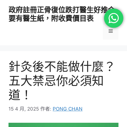
跳
政府註冊正骨復位跌打醫生好推介
至
要有醫生紙，附收費價目表
主
要
選
內
容
單
針灸後不能做什麼？
五大禁忌你必須知
道！
15 4 月, 2025
作者:
PONG CHAN