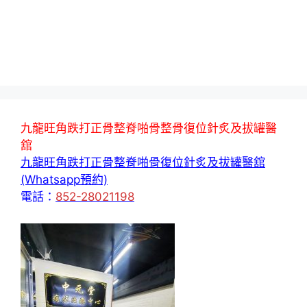
九龍旺角跌打正骨整脊啪骨整骨復位針炙及拔罐醫
舘
九龍旺角跌打正骨整脊啪骨復位針炙及拔罐醫舘
(Whatsapp預約)
電話：
852-28021198