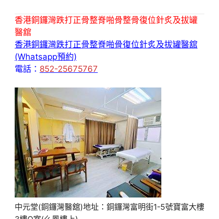
香港銅鑼灣跌打正骨整脊啪骨整骨復位針炙及拔罐
醫舘
香港銅鑼灣跌打正骨整脊啪骨復位針炙及拔罐醫舘
(Whatsapp預約)
電話：
852-25675767
中元堂(銅鑼灣醫舘)地址：銅鑼灣富明街1-5號寶富大樓