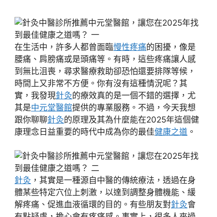
在生活中，許多人都曾面臨
慢性疼痛
的困擾，像是
腰痛、肩膀痛或是頭痛等。有時，這些疼痛讓人感
到無比沮喪，尋求醫療救助卻恐怕還要排隊等候，
時間上又非常不方便。你有沒有這種情況呢？其
實，我發現
針灸
的療效真的是一個不錯的選擇，尤
其是
中元堂醫館
提供的專業服務。不過，今天我想
跟你聊聊
針灸
的原理及其為什麼能在2025年這個健
康理念日益重要的時代中成為你的最佳
健康之道
。
針灸
，其實是一種源自中醫的傳統療法，透過在身
體某些特定穴位上刺激，以達到調整身體機能、緩
解疼痛、促進血液循環的目的。有些朋友對
針灸
會
有點疑慮，擔心會有疼痛感。事實上，很多人來過