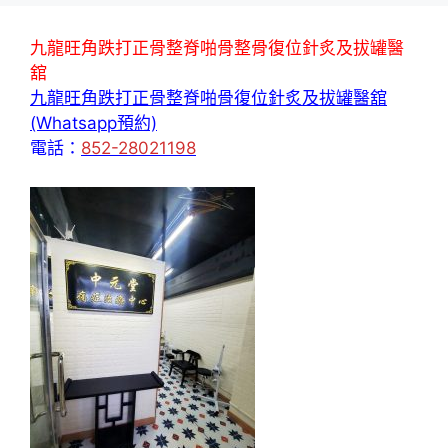
九龍旺角跌打正骨整脊啪骨整骨復位針炙及拔罐醫
舘
九龍旺角跌打正骨整脊啪骨復位針炙及拔罐醫舘
(Whatsapp預約)
電話：
852-28021198