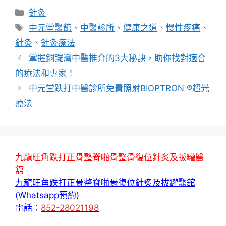
分
針灸
類
標
中元堂醫館
、
中醫診所
、
健康之道
、
慢性疼痛
、
籤
針灸
、
針灸療法
掌握銅鑼灣中醫推介的3大秘訣，助你找對適合
的療法和專家！
中元堂跌打中醫診所免費照射BIOPTRON ®超光
療法
九龍旺角跌打正骨整脊啪骨整骨復位針炙及拔罐醫
舘
九龍旺角跌打正骨整脊啪骨復位針炙及拔罐醫舘
(Whatsapp預約)
電話：
852-28021198