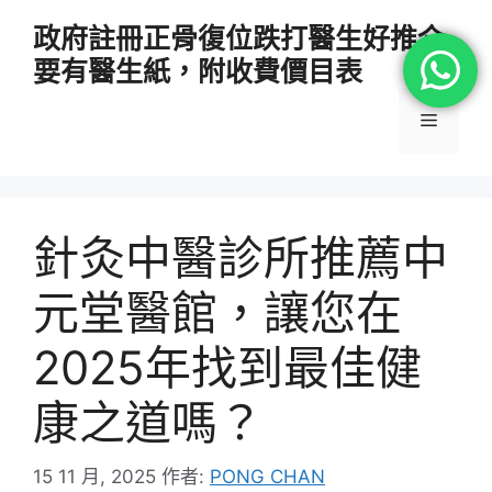
跳
政府註冊正骨復位跌打醫生好推介
至
要有醫生紙，附收費價目表
主
要
選
內
容
單
針灸中醫診所推薦中
元堂醫館，讓您在
2025年找到最佳健
康之道嗎？
15 11 月, 2025
作者:
PONG CHAN