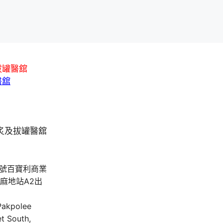
拔罐醫舘
醫舘
A號百寶利商業
油麻地站A2出
 Pakpolee
t South,