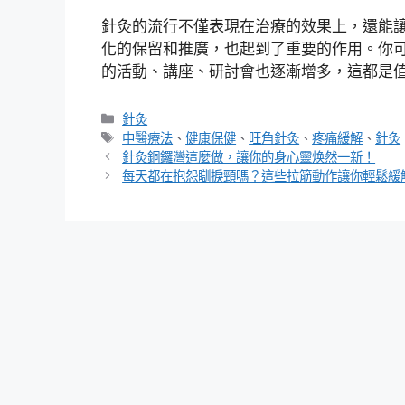
針灸的流行不僅表現在治療的效果上，還能
化的保留和推廣，也起到了重要的作用。你
的活動、講座、研討會也逐漸增多，這都是
分
針灸
類
標
中醫療法
、
健康保健
、
旺角針灸
、
疼痛緩解
、
針灸
籤
針灸銅鑼灣這麼做，讓你的身心靈焕然一新！
每天都在抱怨瞓捩頸嗎？這些拉筋動作讓你輕鬆緩