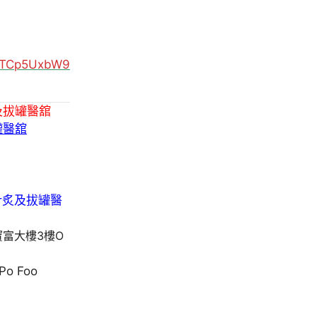
MUTCp5UxbW9
及拔罐醫舘
罐醫舘
寶富大樓3樓O
 Po Foo