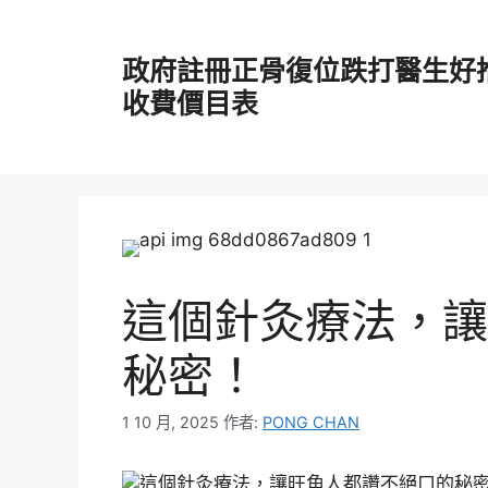
跳
至
政府註冊正骨復位跌打醫生好
主
要
收費價目表
內
容
這個針灸療法，讓
秘密！
1 10 月, 2025
作者:
PONG CHAN