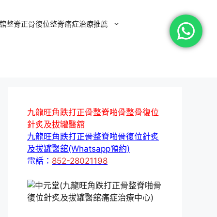
舘整脊正骨復位整脊痛症治療推薦
九龍旺角跌打正骨整脊啪骨整骨復位
針炙及拔罐醫舘
九龍旺角跌打正骨整脊啪骨復位針炙
及拔罐醫舘(Whatsapp預約)
電話：
852-28021198