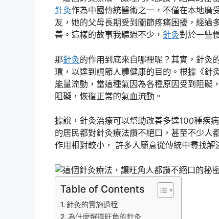
針灸
作為中國傳統醫術之一，不僅在本地廣
友，她的父母長期受到關節疼痛困擾，經過
善。這樣的故事我聽過不少，
針灸
對於一些
那
針灸
的作用到底來自哪裡呢？其實，針灸
環，以達到調節人體健康的目的。根據《針
能量流動，當這種氣因為各種原因受到阻礙
阻礙，恢復正常的氣血流動。
據說，針灸治療可以幫助改善多達100種疾
的居民都對針灸療法讚不絕口，甚至不少人
作用相對較小， 許多人願意從傳統中尋找解
Table of Contents
針灸的實施過程
為什麼選擇旺角的針灸