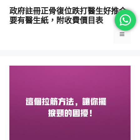
跳
政府註冊正骨復位跌打醫生好推介
至
要有醫生紙，附收費價目表
主
要
選
內
容
單