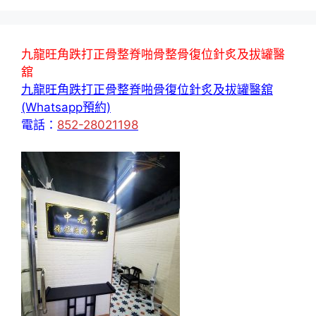
九龍旺角跌打正骨整脊啪骨整骨復位針炙及拔罐醫
舘
九龍旺角跌打正骨整脊啪骨復位針炙及拔罐醫舘
(Whatsapp預約)
電話：
852-28021198