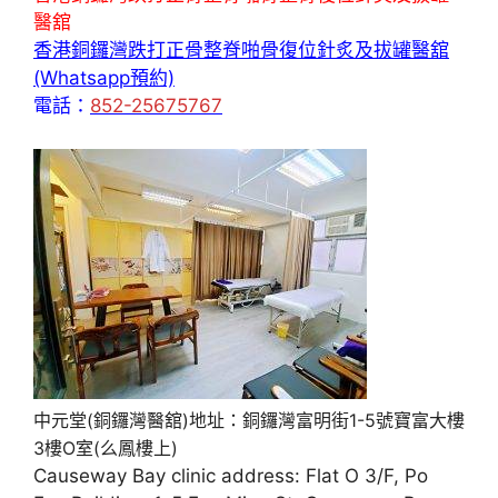
醫舘
香港銅鑼灣跌打正骨整脊啪骨復位針炙及拔罐醫舘
(Whatsapp預約)
電話：
852-25675767
中元堂(銅鑼灣醫舘)地址：銅鑼灣富明街1-5號寶富大樓
3樓O室(么鳳樓上)
Causeway Bay clinic address: Flat O 3/F, Po