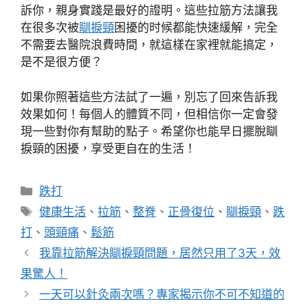
訴你，親身實踐是最好的證明。這些拉筋方法讓我
在很多次被
瞓捩頸
困擾的时候都能快速緩解，完全
不需要去醫院浪費時間，就這樣在家裡就能搞定，
是不是很方便？
如果你照著這些方法試了一遍，別忘了回來告訴我
效果如何！每個人的體質不同，但相信你一定會發
現一些對你有幫助的點子。希望你也能早日擺脫瞓
捩頸的困擾，享受更自在的生活！
分
跌打
類
標
健康生活
、
拉筋
、
整脊
、
正骨復位
、
瞓捩頸
、
跌
籤
打
、
頭頸痛
、
鬆筋
我靠拉筋解決瞓捩頸問題，居然只用了3天，效
果驚人！
一天可以針灸兩次嗎？專家揭示你不可不知道的