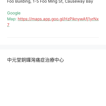
Foo Building, 1-5 Foo Ming St, Causeway Bay
Google
Map:
https://maps.app.goo.gl/HzPiknywAfj1yrNx
7
中元堂銅鑼灣痛症治療中心