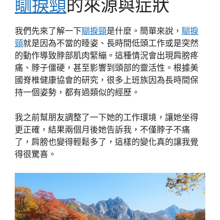
瞓捩頸
的來源與症狀
我們先來了解一下
瞓捩頸
是什麼。簡單來說，
瞓捩
頸
就是因為不當的睡姿、長時間低頭工作或是突然
的動作導致脖部肌肉緊繃。這種情況會出現肩膀疼
痛、脖子僵硬，甚至影響到頭部的靈活性。根據美
國脊椎健康協會的研究，很多上班族因為長時間保
持一個姿勢，都有過類似的經歷。
我之前幫朋友調整了一下她的工作環境，讓她坐得
更正確，結果兩個月後她告訴我，不僅脖子不痛
了，肩膀也變得輕鬆多了，這樣的變化真的讓我覺
得很驚喜。