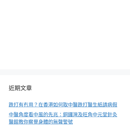
近期文章
跌打有冇用？在香港如何取中醫跌打醫生紙請病假
中醫角度看中風的先兆：銅鑼灣及旺角中元堂針灸
醫館教你察覺身體的無聲警號