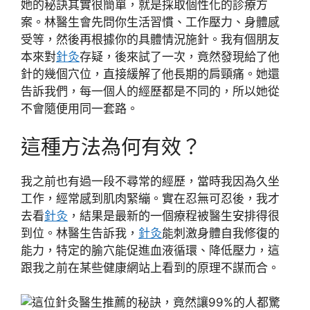
她的秘訣其實很簡單，就是採取個性化的診療方
案。林醫生會先問你生活習慣、工作壓力、身體感
受等，然後再根據你的具體情況施針。我有個朋友
本來對
針灸
存疑，後來試了一次，竟然發現給了他
針的幾個穴位，直接緩解了他長期的肩頸痛。她還
告訴我們，每一個人的經歷都是不同的，所以她從
不會隨便用同一套路。
這種方法為何有效？
我之前也有過一段不尋常的經歷，當時我因為久坐
工作，經常感到肌肉緊繃。實在忍無可忍後，我才
去看
針灸
，結果是最新的一個療程被醫生安排得很
到位。林醫生告訴我，
針灸
能刺激身體自我修復的
能力，特定的腧穴能促進血液循環、降低壓力，這
跟我之前在某些健康網站上看到的原理不謀而合。