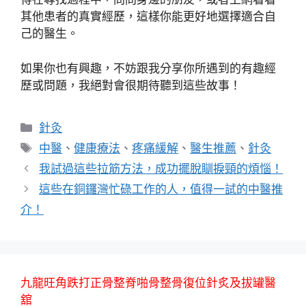
其他患者的真實經歷，這樣你能更好地選擇適合自
己的醫生。
如果你也有興趣，不妨跟我分享你所遇到的有趣經
歷或問題，我絕對會很期待聽到這些故事！
分
針灸
類
標
中醫
、
健康療法
、
疼痛緩解
、
醫生推薦
、
針灸
籤
我試過這些拉筋方法，成功擺脫瞓捩頸的煩惱！
這些在銅鑼灣忙碌工作的人，值得一試的中醫推
介！
九龍旺角跌打正骨整脊啪骨整骨復位針炙及拔罐醫
舘