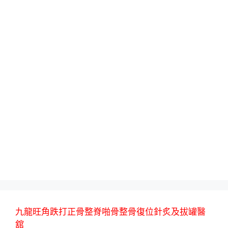
九龍旺角跌打正骨整脊啪骨整骨復位針炙及拔罐醫
舘