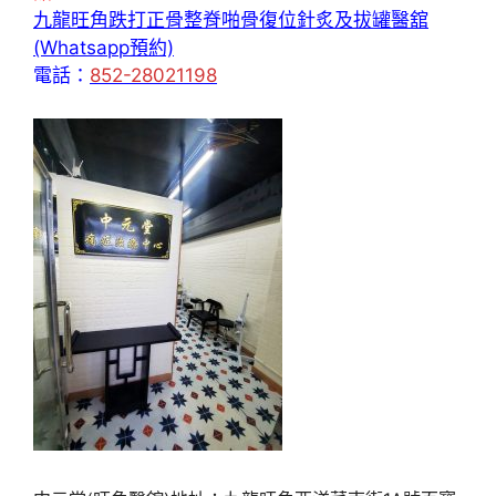
九龍旺角跌打正骨整脊啪骨復位針炙及拔罐醫舘
(Whatsapp預約)
電話：
852-28021198