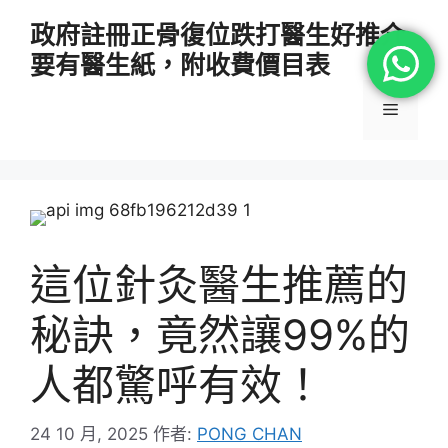
跳
政府註冊正骨復位跌打醫生好推介
至
要有醫生紙，附收費價目表
主
要
選
內
容
單
這位針灸醫生推薦的
秘訣，竟然讓99%的
人都驚呼有效！
24 10 月, 2025
作者:
PONG CHAN