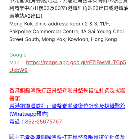
中元堂(旺角醫舘)地址：九龍旺角西洋菜南街1A號百寶
利商業中心11樓02及03室(港鐵旺角站E2出口或港鐵油
麻地站A2出口)
Mong Kok clinic address: Room 2 & 3, 11/F,
Pakpolee Commercial Centre, 1A Sai Yeung Choi
Street South, Mong Kok, Kowloon, Hong Kong
Google
Map：
https://maps.app.goo.gl/rF7jBwMUTCp5
UxbW9
香港銅鑼灣跌打正骨整脊啪骨整骨復位針炙及拔罐
醫舘
香港銅鑼灣跌打正骨整脊啪骨復位針炙及拔罐醫舘
(Whatsapp預約)
電話：
852-25675767