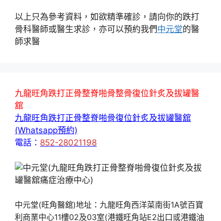
以上只為參考資料，如欲精準確診，請向你的跌打
骨科醫師或醫生求診，亦可以預約我們
中元堂
的醫
師求醫
九龍旺角跌打正骨整脊啪骨整骨復位針炙及拔罐醫
舘
九龍旺角跌打正骨整脊啪骨復位針炙及拔罐醫舘
(Whatsapp預約)
電話：
852-28021198
中元堂(旺角醫舘)地址：九龍旺角西洋菜南街1A號百寶
利商業中心11樓02及03室(港鐵旺角站E2出口或港鐵油