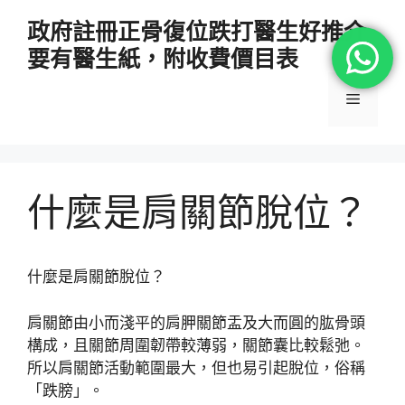
跳
政府註冊正骨復位跌打醫生好推介
至
要有醫生紙，附收費價目表
主
要
選
內
容
單
什麼是肩關節脫位？
什麼是肩關節脫位？
肩關節由小而淺平的肩胛關節盂及大而圓的肱骨頭
構成，且關節周圍韌帶較薄弱，關節囊比較鬆弛。
所以肩關節活動範圍最大，但也易引起脫位，俗稱
「跌膀」。