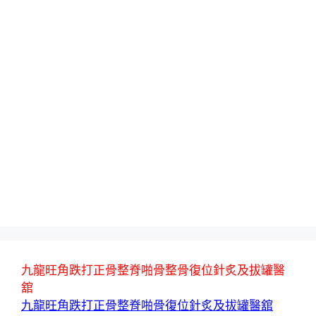
九龍旺角跌打正骨整脊啪骨整骨復位針炙及拔罐醫
舘
九龍旺角跌打正骨整脊啪骨復位針炙及拔罐醫舘