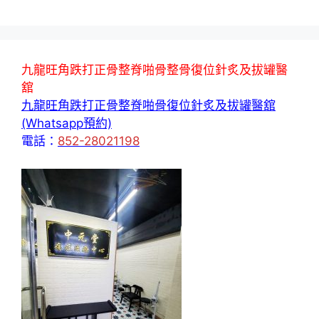
九龍旺角跌打正骨整脊啪骨整骨復位針炙及拔罐醫
舘
九龍旺角跌打正骨整脊啪骨復位針炙及拔罐醫舘
(Whatsapp預約)
電話：
852-28021198