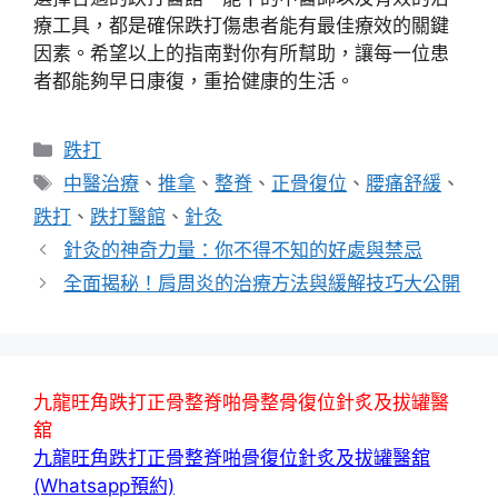
療工具，都是確保跌打傷患者能有最佳療效的關鍵
因素。希望以上的指南對你有所幫助，讓每一位患
者都能夠早日康復，重拾健康的生活。
分
跌打
類
標
中醫治療
、
推拿
、
整脊
、
正骨復位
、
腰痛舒緩
、
籤
跌打
、
跌打醫館
、
針灸
針灸的神奇力量：你不得不知的好處與禁忌
全面揭秘！肩周炎的治療方法與緩解技巧大公開
九龍旺角跌打正骨整脊啪骨整骨復位針炙及拔罐醫
舘
九龍旺角跌打正骨整脊啪骨復位針炙及拔罐醫舘
(Whatsapp預約)