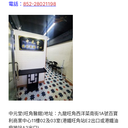
電話：
852-28021198
中元堂(旺角醫舘)地址：九龍旺角西洋菜南街1A號百寶
利商業中心11樓02及03室(港鐵旺角站E2出口或港鐵油
麻地站A2出口)