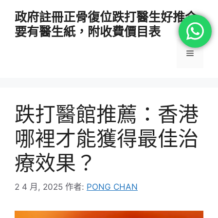
跳
政府註冊正骨復位跌打醫生好推介
至
要有醫生紙，附收費價目表
主
要
選
內
容
單
跌打醫館推薦：香港
哪裡才能獲得最佳治
療效果？
2 4 月, 2025
作者:
PONG CHAN