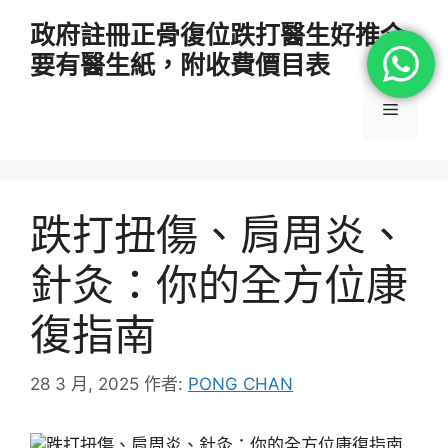
跳
政府註冊正骨復位跌打醫生好推介
至
要有醫生紙，附收費價目表
主
要
選
內
容
單
跌打扭傷、肩周炎、
針灸：你的全方位康
復指南
28 3 月, 2025
作者:
PONG CHAN