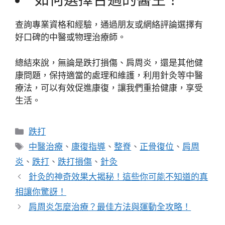
查詢專業資格和經驗，通過朋友或網絡評論選擇有
好口碑的中醫或物理治療師。
總結來說，無論是跌打損傷、肩周炎，還是其他健
康問題，保持適當的處理和維護，利用針灸等中醫
療法，可以有效促進康復，讓我們重拾健康，享受
生活。
分
跌打
類
標
中醫治療
、
康復指導
、
整脊
、
正骨復位
、
肩周
籤
炎
、
跌打
、
跌打損傷
、
針灸
針灸的神奇效果大揭秘！這些你可能不知道的真
相讓你驚訝！
肩周炎怎麼治療？最佳方法與運動全攻略！