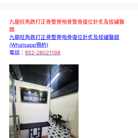
九龍旺角跌打正骨整脊啪骨整骨復位針炙及拔罐醫
舘
九龍旺角跌打正骨整脊啪骨復位針炙及拔罐醫舘
(Whatsapp預約)
電話：
852-28021198