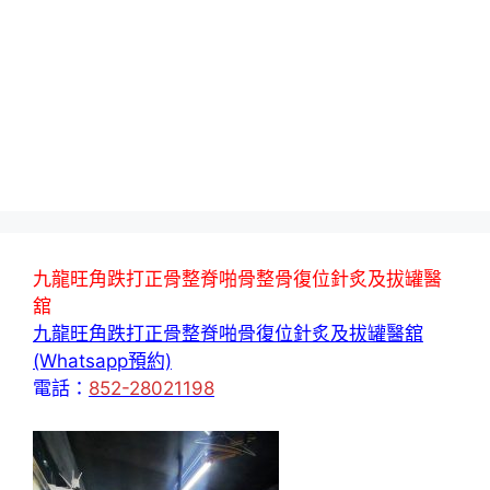
九龍旺角跌打正骨整脊啪骨整骨復位針炙及拔罐醫
舘
九龍旺角跌打正骨整脊啪骨復位針炙及拔罐醫舘
(Whatsapp預約)
電話：
852-28021198