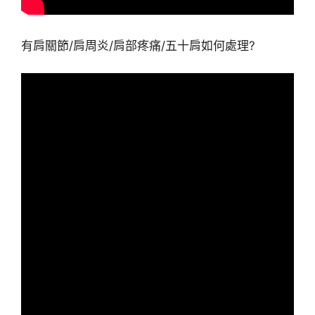
有肩關節/肩周炎/肩部疼痛/五十肩如何處理?