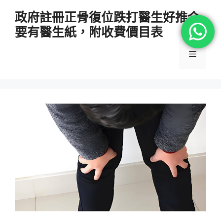
跳
政府註冊正骨復位跌打醫生好推介
至
要有醫生紙，附收費價目表
主
要
選
內
容
單