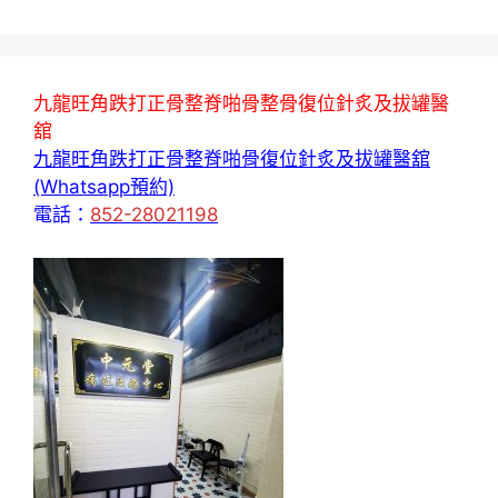
九龍旺角跌打正骨整脊啪骨整骨復位針炙及拔罐醫
舘
九龍旺角跌打正骨整脊啪骨復位針炙及拔罐醫舘
(Whatsapp預約)
電話：
852-28021198