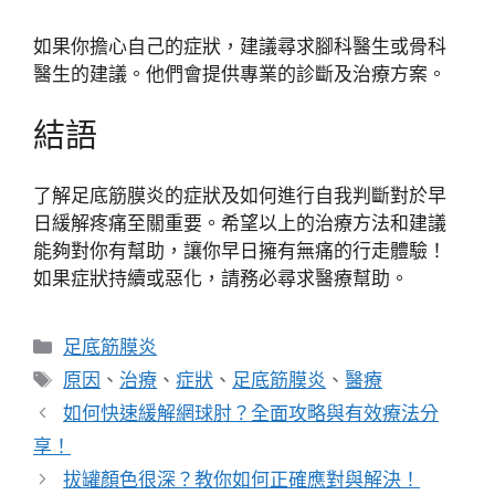
如果你擔心自己的症狀，建議尋求腳科醫生或骨科
醫生的建議。他們會提供專業的診斷及治療方案。
結語
了解足底筋膜炎的症狀及如何進行自我判斷對於早
日緩解疼痛至關重要。希望以上的治療方法和建議
能夠對你有幫助，讓你早日擁有無痛的行走體驗！
如果症狀持續或惡化，請務必尋求醫療幫助。
分
足底筋膜炎
類
標
原因
、
治療
、
症狀
、
足底筋膜炎
、
醫療
籤
如何快速緩解網球肘？全面攻略與有效療法分
享！
拔罐顏色很深？教你如何正確應對與解決！