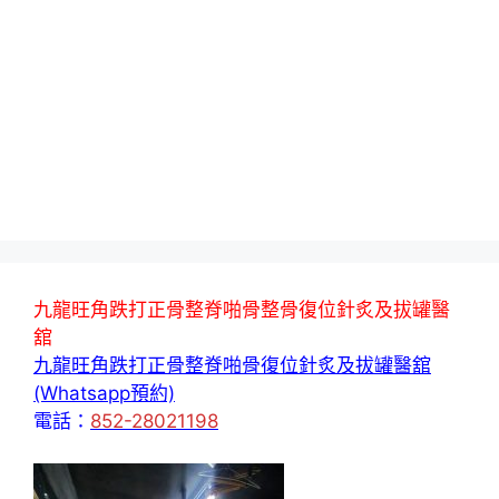
九龍旺角跌打正骨整脊啪骨整骨復位針炙及拔罐醫
舘
九龍旺角跌打正骨整脊啪骨復位針炙及拔罐醫舘
(Whatsapp預約)
電話：
852-28021198