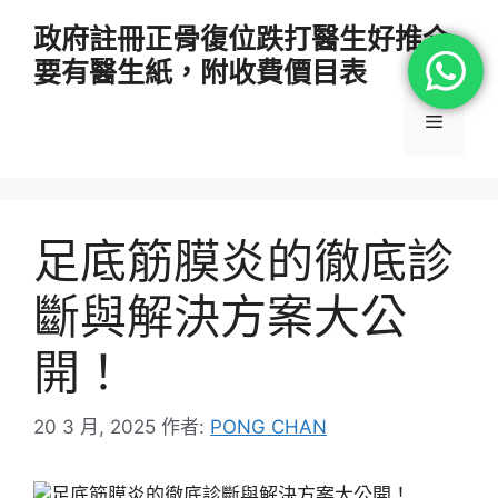
跳
政府註冊正骨復位跌打醫生好推介
至
要有醫生紙，附收費價目表
主
要
選
內
容
單
足底筋膜炎的徹底診
斷與解決方案大公
開！
20 3 月, 2025
作者:
PONG CHAN