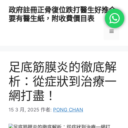
跳
政府註冊正骨復位跌打醫生好推介
至
要有醫生紙，附收費價目表
主
要
選
內
容
單
足底筋膜炎的徹底解
析：從症狀到治療一
網打盡！
15 3 月, 2025
作者:
PONG CHAN