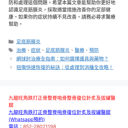
防和處理這個問題。希望本篇文章能幫助你更好地
認識足底筋膜炎，採取適當措施改善你的足部健
康。如果你的症狀持續不見改善，請務必尋求醫療
幫助。
分
足底筋膜炎
類
標
治療
、
症狀
、
足底筋膜炎
、
醫療
、
預防
籤
網球肘治療全指南：如何選擇護具與藥物？
扭傷快速恢復的秘訣：從處理到消腫全攻略！
九龍旺角跌打正骨整脊啪骨整骨復位針炙及拔罐醫
舘
九龍旺角跌打正骨整脊啪骨復位針炙及拔罐醫舘
(Whatsapp預約)
電話：
852-28021198