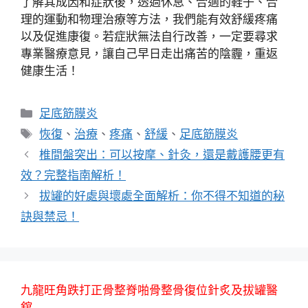
了解其成因和症狀後，透過休息、合適的鞋子、合
理的運動和物理治療等方法，我們能有效舒緩疼痛
以及促進康復。若症狀無法自行改善，一定要尋求
專業醫療意見，讓自己早日走出痛苦的陰霾，重返
健康生活！
分
足底筋膜炎
類
標
恢復
、
治療
、
疼痛
、
舒緩
、
足底筋膜炎
籤
椎間盤突出：可以按摩、針灸，還是戴護腰更有
效？完整指南解析！
拔罐的好處與壞處全面解析：你不得不知道的秘
訣與禁忌！
九龍旺角跌打正骨整脊啪骨整骨復位針炙及拔罐醫
舘