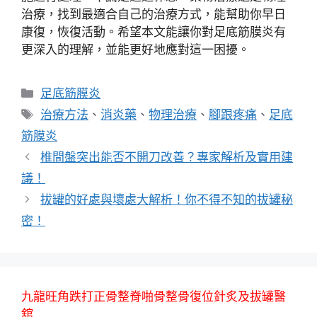
治療，找到最適合自己的治療方式，能幫助你早日
康復，恢復活動。希望本文能讓你對足底筋膜炎有
更深入的理解，並能更好地應對這一困擾。
分
足底筋膜炎
類
標
治療方法
、
消炎藥
、
物理治療
、
腳跟疼痛
、
足底
籤
筋膜炎
椎間盤突出能否不開刀改善？專家解析及實用建
議！
拔罐的好處與壞處大解析！你不得不知的拔罐秘
密！
九龍旺角跌打正骨整脊啪骨整骨復位針炙及拔罐醫
舘