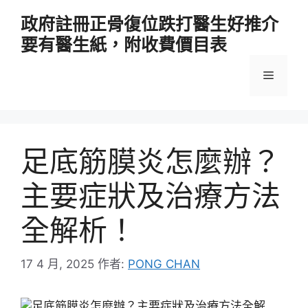
跳
政府註冊正骨復位跌打醫生好推介
至
要有醫生紙，附收費價目表
主
要
選
內
容
單
足底筋膜炎怎麼辦？
主要症狀及治療方法
全解析！
17 4 月, 2025
作者:
PONG CHAN