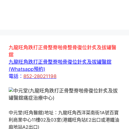
九龍旺角跌打正骨整脊啪骨整骨復位針炙及拔罐醫
舘
九龍旺角跌打正骨整脊啪骨復位針炙及拔罐醫舘
(Whatsapp預約)
電話：
852-28021198
中元堂(旺角醫舘)地址：九龍旺角西洋菜南街1A號百寶
利商業中心11樓02及03室(港鐵旺角站E2出口或港鐵油
麻地站A2出口)