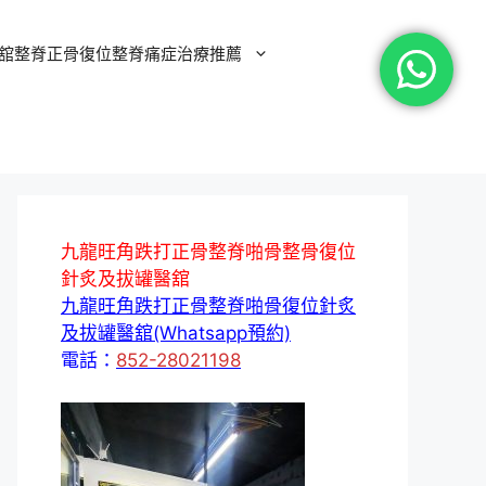
舘整脊正骨復位整脊痛症治療推薦
九龍旺角跌打正骨整脊啪骨整骨復位
針炙及拔罐醫舘
九龍旺角跌打正骨整脊啪骨復位針炙
及拔罐醫舘(Whatsapp預約)
電話：
852-28021198