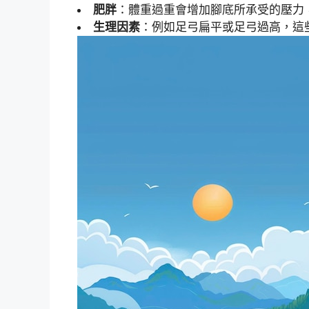
肥胖
：體重過重會增加腳底所承受的壓力
生理因素
：例如足弓扁平或足弓過高，這