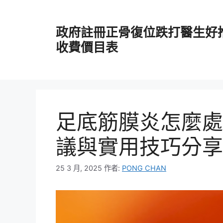
跳
至
政府註冊正骨復位跌打醫生好
主
要
收費價目表
內
容
足底筋膜炎怎麼處
議與實用技巧分享
25 3 月, 2025
作者:
PONG CHAN