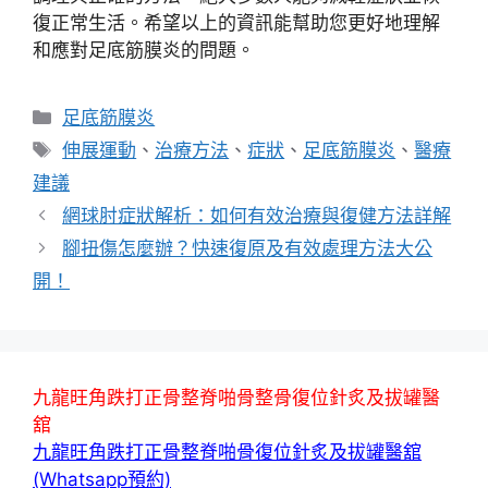
復正常生活。希望以上的資訊能幫助您更好地理解
和應對足底筋膜炎的問題。
分
足底筋膜炎
類
標
伸展運動
、
治療方法
、
症狀
、
足底筋膜炎
、
醫療
籤
建議
網球肘症狀解析：如何有效治療與復健方法詳解
腳扭傷怎麼辦？快速復原及有效處理方法大公
開！
九龍旺角跌打正骨整脊啪骨整骨復位針炙及拔罐醫
舘
九龍旺角跌打正骨整脊啪骨復位針炙及拔罐醫舘
(Whatsapp預約)