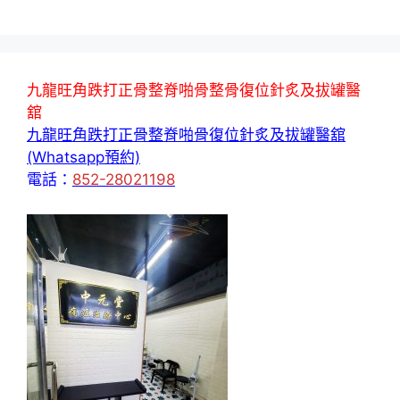
九龍旺角跌打正骨整脊啪骨整骨復位針炙及拔罐醫
舘
九龍旺角跌打正骨整脊啪骨復位針炙及拔罐醫舘
(Whatsapp預約)
電話：
852-28021198