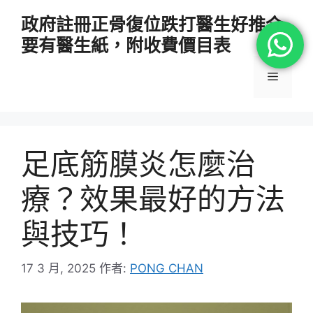
跳
政府註冊正骨復位跌打醫生好推介
至
要有醫生紙，附收費價目表
主
要
選
內
容
單
足底筋膜炎怎麼治
療？效果最好的方法
與技巧！
17 3 月, 2025
作者:
PONG CHAN