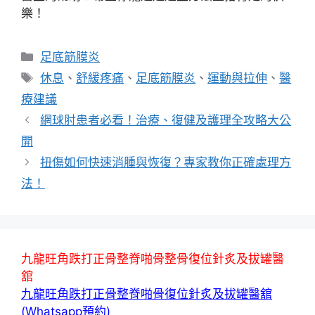
樂！
分
足底筋膜炎
類
標
休息
、
舒緩疼痛
、
足底筋膜炎
、
運動與拉伸
、
醫
籤
療建議
網球肘患者必看！治療、復健及護理全攻略大公
開
扭傷如何快速消腫與恢復？專家教你正確處理方
法！
九龍旺角跌打正骨整脊啪骨整骨復位針炙及拔罐醫
舘
九龍旺角跌打正骨整脊啪骨復位針炙及拔罐醫舘
(Whatsapp預約)