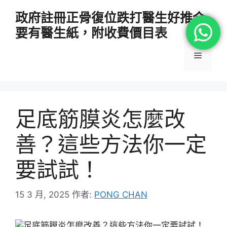
跳
政府註冊正骨復位跌打醫生好推介
至
要有醫生紙，附收費價目表
主
要
選
內
容
單
足底筋膜炎怎麼改
善？這些方法你一定
要試試！
15 3 月, 2025
作者:
PONG CHAN