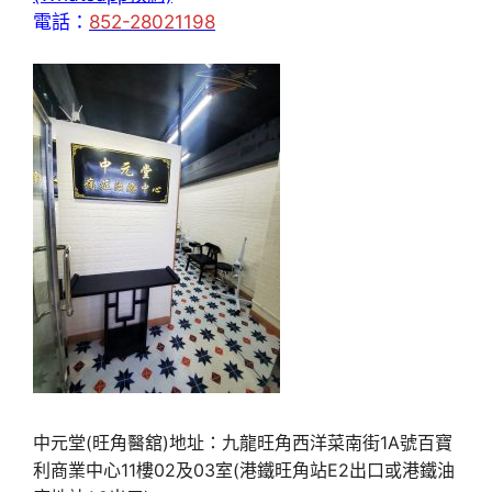
電話：
852-28021198
中元堂(旺角醫舘)地址：九龍旺角西洋菜南街1A號百寶
利商業中心11樓02及03室(港鐵旺角站E2出口或港鐵油