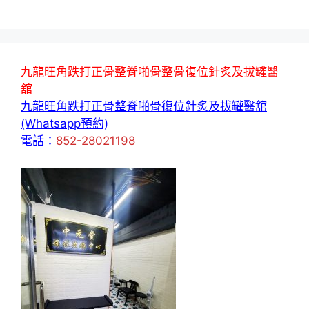
九龍旺角跌打正骨整脊啪骨整骨復位針炙及拔罐醫
舘
九龍旺角跌打正骨整脊啪骨復位針炙及拔罐醫舘
(Whatsapp預約)
電話：
852-28021198