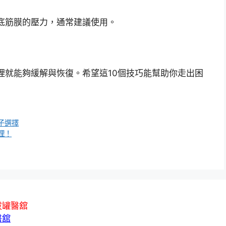
底筋膜的壓力，通常建議使用。
理就能夠緩解與恢復。希望這10個技巧能幫助你走出困
子選擇
理！
拔罐醫舘
醫舘