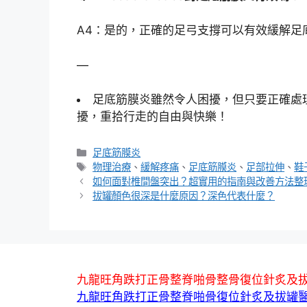
A4：是的，正確的足弓支撐可以有效緩解足
—
足底筋膜炎雖然令人困擾，但只要正確處
擾，重拾行走的自由與快樂！
分
足底筋膜炎
類
標
物理治療
、
緩解疼痛
、
足底筋膜炎
、
足部拉伸
、
鞋
籤
如何面對椎間盤突出？超實用的指南與改善方法整
拔罐顏色很深是什麼原因？深色代表什麼？
九龍旺角跌打正骨整脊啪骨整骨復位針炙及
九龍旺角跌打正骨整脊啪骨復位針炙及拔罐