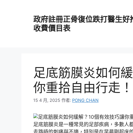
跳
至
政府註冊正骨復位跌打醫生好
主
要
收費價目表
內
容
足底筋膜炎如何緩
你重拾自由行走！
15 4 月, 2025
作者:
PONG CHAN
足底筋膜炎是一種常見的足部疾病，多數人
走路時的刺痛與不適，特別是在早晨剛起床