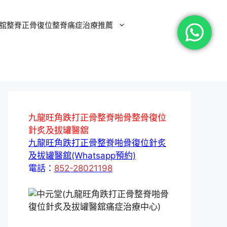
舘整脊正骨復位整脊痛症治療推薦
九龍旺角跌打正骨整脊啪骨整骨復位
針炙及拔罐醫舘
九龍旺角跌打正骨整脊啪骨復位針炙
及拔罐醫舘(Whatsapp預約)
電話：
852-28021198