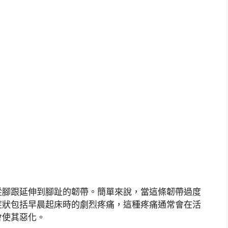
從腳跟延伸到腳趾的韌帶。簡單來說，當這條韌帶過度
症狀包括早晨起床時的劇烈疼痛，這種疼痛通常會在活
會使其惡化。