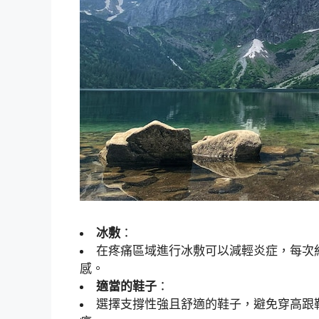
冰敷
：
在疼痛區域進行冰敷可以減輕炎症，每次約1
感。
適當的鞋子
：
選擇支撐性強且舒適的鞋子，避免穿高跟