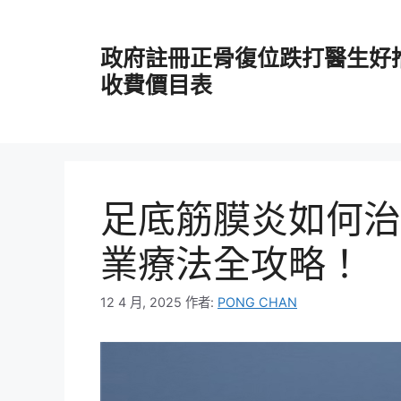
跳
至
政府註冊正骨復位跌打醫生好
主
要
收費價目表
內
容
足底筋膜炎如何治
業療法全攻略！
12 4 月, 2025
作者:
PONG CHAN