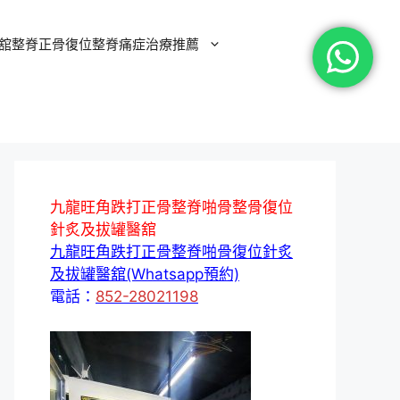
舘整脊正骨復位整脊痛症治療推薦
九龍旺角跌打正骨整脊啪骨整骨復位
針炙及拔罐醫舘
九龍旺角跌打正骨整脊啪骨復位針炙
及拔罐醫舘(Whatsapp預約)
電話：
852-28021198