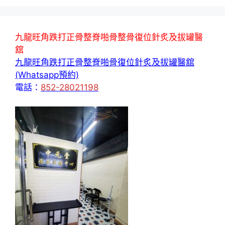
九龍旺角跌打正骨整脊啪骨整骨復位針炙及拔罐醫
舘
九龍旺角跌打正骨整脊啪骨復位針炙及拔罐醫舘
(Whatsapp預約)
電話：
852-28021198