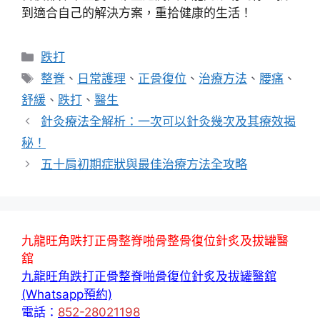
到適合自己的解決方案，重拾健康的生活！
分
跌打
類
標
整脊
、
日常護理
、
正骨復位
、
治療方法
、
腰痛
、
籤
舒緩
、
跌打
、
醫生
針灸療法全解析：一次可以針灸幾次及其療效揭
秘！
五十肩初期症狀與最佳治療方法全攻略
九龍旺角跌打正骨整脊啪骨整骨復位針炙及拔罐醫
舘
九龍旺角跌打正骨整脊啪骨復位針炙及拔罐醫舘
(Whatsapp預約)
電話：
852-28021198