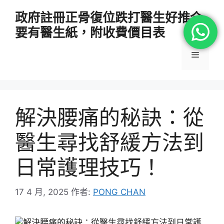
跳
政府註冊正骨復位跌打醫生好推介
至
要有醫生紙，附收費價目表
主
要
選
內
容
單
解決腰痛的秘訣：從
醫生尋找舒緩方法到
日常護理技巧！
17 4 月, 2025
作者:
PONG CHAN