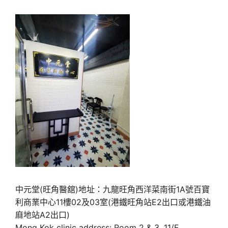
中元堂(旺角醫舘)地址：九龍旺角西洋菜南街1A號百寶
利商業中心11樓02及03室(港鐵旺角站E2出口或港鐵油
麻地站A2出口)
Mong Kok clinic address: Room 2 & 3, 11/F,