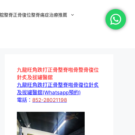
舘整脊正骨復位整脊痛症治療推薦
九龍旺角跌打正骨整脊啪骨整骨復位
針炙及拔罐醫舘
九龍旺角跌打正骨整脊啪骨復位針炙
及拔罐醫舘(Whatsapp預約)
電話：
852-28021198