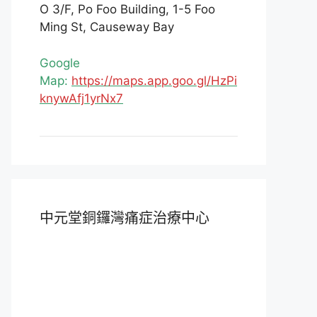
O 3/F, Po Foo Building, 1-5 Foo
Ming St, Causeway Bay
Google
Map:
https://maps.app.goo.gl/HzPi
knywAfj1yrNx7
中元堂銅鑼灣痛症治療中心