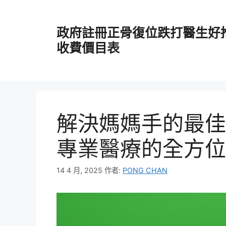
跳
至
政府註冊正骨復位跌打醫生好
主
要
收費價目表
內
容
解決媽媽手的最佳
專業醫療的全方位
14 4 月, 2025
作者:
PONG CHAN