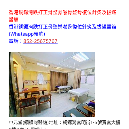
香港銅鑼灣跌打正骨整脊啪骨整骨復位針炙及拔罐
醫舘
香港銅鑼灣跌打正骨整脊啪骨復位針炙及拔罐醫舘
(Whatsapp預約)
電話：
852-25675767
中元堂(銅鑼灣醫舘)地址：銅鑼灣富明街1-5號寶富大樓