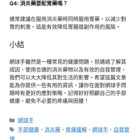
Q4: 消炎藥要配胃藥嗎？
通常建議在服用消炎藥時同時服用胃藥，以減少對
胃的刺激。這能有效降低胃腸道副作用的風險。
小結
網球手雖然是一種常見的健康問題，但通過了解其
成因、使用合適的消炎藥物以及有效的自我管理，
我們可以大大降低其對生活的影響。希望這篇文章
能為你提供一些有用的資訊，讓你在面對網球手問
題時有更好的應對策略。記得好好照顧自己的手部
健康，避免不必要的疼痛與困擾！
分
網球手
類
標
手部健康
、
消炎藥
、
疼痛緩解
、
網球手
、
自我管
籤
理