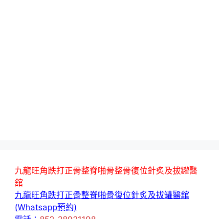
九龍旺角跌打正骨整脊啪骨整骨復位針炙及拔罐醫
舘
九龍旺角跌打正骨整脊啪骨復位針炙及拔罐醫舘
(Whatsapp預約)