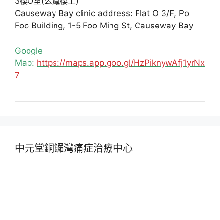
3樓O室(么鳳樓上)
Causeway Bay clinic address: Flat O 3/F, Po
Foo Building, 1-5 Foo Ming St, Causeway Bay
Google
Map:
https://maps.app.goo.gl/HzPiknywAfj1yrNx
7
中元堂銅鑼灣痛症治療中心