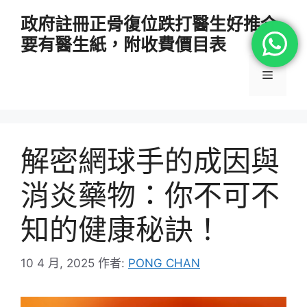
跳
政府註冊正骨復位跌打醫生好推介
至
要有醫生紙，附收費價目表
主
要
選
內
容
單
解密網球手的成因與
消炎藥物：你不可不
知的健康秘訣！
10 4 月, 2025
作者:
PONG CHAN