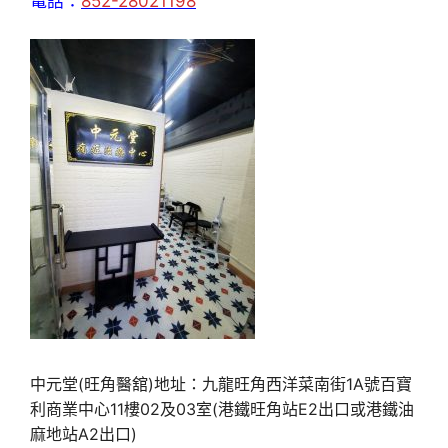
電話：
852-28021198
中元堂(旺角醫舘)地址：九龍旺角西洋菜南街1A號百寶
利商業中心11樓02及03室(港鐵旺角站E2出口或港鐵油
麻地站A2出口)