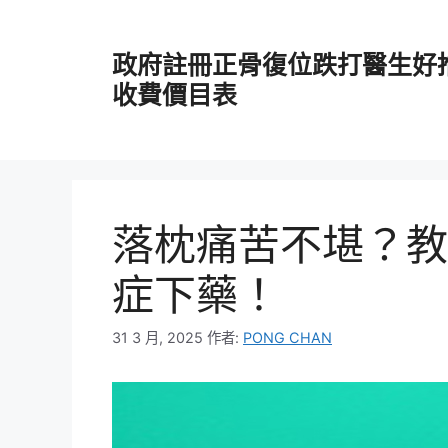
跳
至
政府註冊正骨復位跌打醫生好
主
要
收費價目表
內
容
落枕痛苦不堪？教
症下藥！
31 3 月, 2025
作者:
PONG CHAN