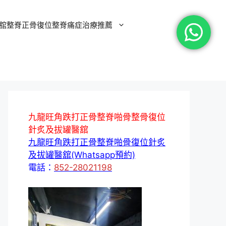
舘整脊正骨復位整脊痛症治療推薦
九龍旺角跌打正骨整脊啪骨整骨復位
針炙及拔罐醫舘
九龍旺角跌打正骨整脊啪骨復位針炙
及拔罐醫舘(Whatsapp預約)
電話：
852-28021198