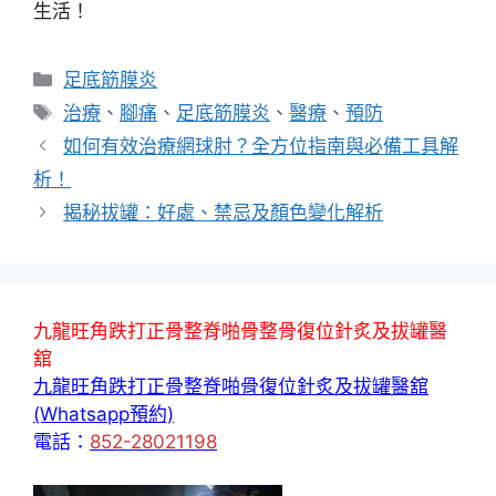
生活！
分
足底筋膜炎
類
標
治療
、
腳痛
、
足底筋膜炎
、
醫療
、
預防
籤
如何有效治療網球肘？全方位指南與必備工具解
析！
揭秘拔罐：好處、禁忌及顏色變化解析
九龍旺角跌打正骨整脊啪骨整骨復位針炙及拔罐醫
舘
九龍旺角跌打正骨整脊啪骨復位針炙及拔罐醫舘
(Whatsapp預約)
電話：
852-28021198