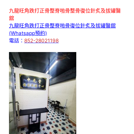
九龍旺角跌打正骨整脊啪骨整骨復位針炙及拔罐醫
舘
九龍旺角跌打正骨整脊啪骨復位針炙及拔罐醫舘
(Whatsapp預約)
電話：
852-28021198