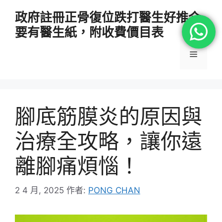
跳
政府註冊正骨復位跌打醫生好推介
至
要有醫生紙，附收費價目表
主
要
選
內
容
單
腳底筋膜炎的原因與
治療全攻略，讓你遠
離腳痛煩惱！
2 4 月, 2025
作者:
PONG CHAN