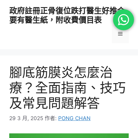
跳
政府註冊正骨復位跌打醫生好推介
至
要有醫生紙，附收費價目表
主
要
選
內
容
單
腳底筋膜炎怎麼治
療？全面指南、技巧
及常見問題解答
29 3 月, 2025
作者:
PONG CHAN