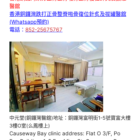
醫舘
香港銅鑼灣跌打正骨整脊啪骨復位針炙及拔罐醫舘
(Whatsapp預約)
電話：
852-25675767
中元堂(銅鑼灣醫舘)地址：銅鑼灣富明街1-5號寶富大樓
3樓O室(么鳳樓上)
Causeway Bay clinic address: Flat O 3/F, Po