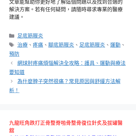
文章能幫助你更好地了解這個問題以及找到合適的
解決方案。若有任何疑問，請隨時尋求專業的醫療
建議。
分
足底筋膜炎
類
標
治療
、
疼痛
、
腳底筋膜炎
、
足底筋膜炎
、
運動
、
籤
預防
網球肘疼痛煩惱解決全攻略：護具、運動與療法
要知道
為什麼脖子突然很痛？常見原因與舒緩方法解
析！
九龍旺角跌打正骨整脊啪骨整骨復位針炙及拔罐醫
舘