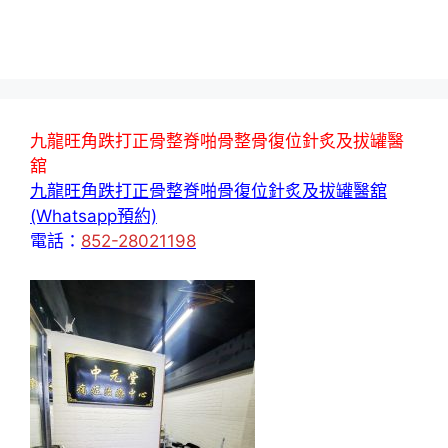
九龍旺角跌打正骨整脊啪骨整骨復位針炙及拔罐醫
舘
九龍旺角跌打正骨整脊啪骨復位針炙及拔罐醫舘
(Whatsapp預約)
電話：
852-28021198