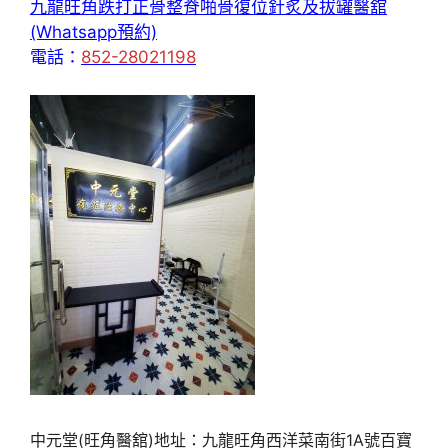
九龍旺角跌打正骨整脊啪骨復位針炙及拔罐醫舘
(Whatsapp預約)
電話：
852-28021198
中元堂(旺角醫舘)地址：九龍旺角西洋菜南街1A號百寶