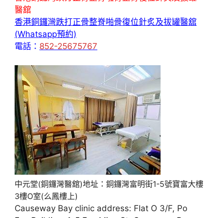
醫舘
香港銅鑼灣跌打正骨整脊啪骨復位針炙及拔罐醫舘
(Whatsapp預約)
電話：
852-25675767
中元堂(銅鑼灣醫舘)地址：銅鑼灣富明街1-5號寶富大樓
3樓O室(么鳳樓上)
Causeway Bay clinic address: Flat O 3/F, Po