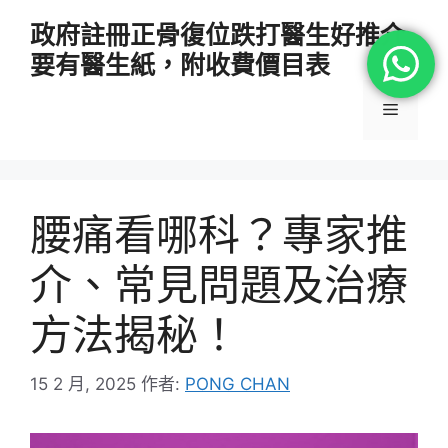
跳
政府註冊正骨復位跌打醫生好推介
至
要有醫生紙，附收費價目表
主
要
選
內
容
單
腰痛看哪科？專家推
介、常見問題及治療
方法揭秘！
15 2 月, 2025
作者:
PONG CHAN