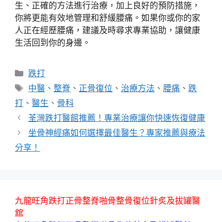
生、正確的方法進行治療，加上良好的預防措施，
你將更能有效地管理和舒緩腰痛。如果你或你的家
人正在經歷腰痛，建議及時尋求專業協助，讓健康
生活回到你的身邊。
分
跌打
類
標
中醫
、
整脊
、
正骨復位
、
治療方法
、
腰痛
、
跌
籤
打
、
醫生
、
骨科
荃灣跌打醫館推薦！專業治療讓你快速恢復健康
坐骨神經痛如何選擇最佳醫生？專家推薦與療法
分享！
九龍旺角跌打正骨整脊啪骨整骨復位針炙及拔罐醫
舘