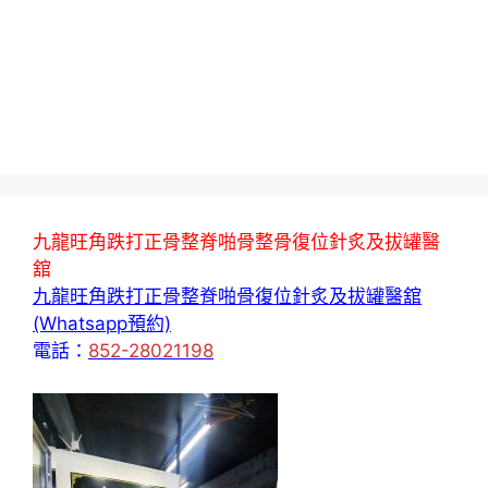
九龍旺角跌打正骨整脊啪骨整骨復位針炙及拔罐醫
舘
九龍旺角跌打正骨整脊啪骨復位針炙及拔罐醫舘
(Whatsapp預約)
電話：
852-28021198