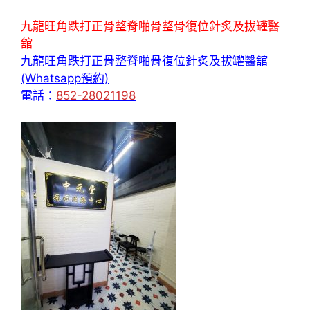
九龍旺角跌打正骨整脊啪骨整骨復位針炙及拔罐醫
舘
九龍旺角跌打正骨整脊啪骨復位針炙及拔罐醫舘
(Whatsapp預約)
電話：
852-28021198