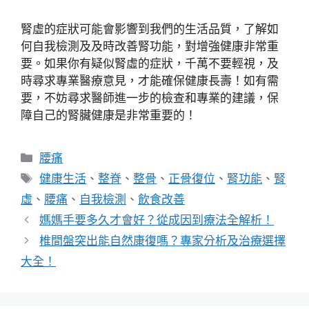
腎虛的症狀可能會影響到我們的生活品質，了解如
何自我檢測及及時改善腎功能，對增強健康非常重
要。如果你有疑似腎虛的症狀，千萬不要輕視，及
時尋求專業醫療意見，才能確保健康長壽！如有需
要，不妨尋求醫師進一步的檢查和專業的建議，保
障自己的腎臟健康是非常重要的！
分
腰痛
類
標
健康生活
、
整脊
、
整骨
、
正骨復位
、
腎功能
、
腎
籤
虛
、
腰痛
、
自我檢測
、
飲食改善
媽媽手要多久才會好？從成因到療法全解析！
椎間盤突出能自然康復嗎？專家分析及治療選擇
大全！