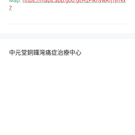
Map:
https://maps.app.goo.gl/HzPiknywAfj1yrNx
7
中元堂銅鑼灣痛症治療中心