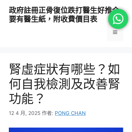
跳
政府註冊正骨復位跌打醫生好推介
至
要有醫生紙，附收費價目表
主
要
選
內
容
單
腎虛症狀有哪些？如
何自我檢測及改善腎
功能？
12 4 月, 2025
作者:
PONG CHAN