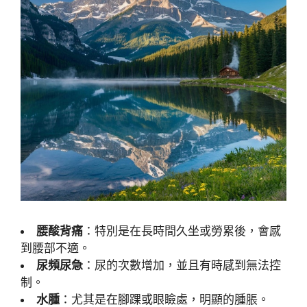
腰酸背痛
：特別是在長時間久坐或勞累後，會感
到腰部不適。
尿頻尿急
：尿的次數增加，並且有時感到無法控
制。
水腫
：尤其是在腳踝或眼瞼處，明顯的腫脹。