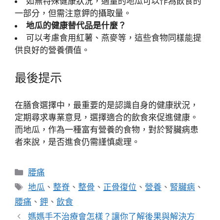
如無特殊健康狀況，適量的地瓜可以作為飲食的
一部分，但需注意鉀的攝取量。
地瓜的健康替代品是什麼？
可以考慮食用紅薯、燕麥等，這些食物同樣能提
供良好的營養價值。
最後提示
在膳食選擇中，最重要的是認識自身的健康狀況，
定期尋求專業意見，選擇適合的飲食來促進健康。
而地瓜，作為一種富有營養的食物，對於腎臟病患
者來說，是否進食仍需謹慎處理。
分
腰痛
類
標
地瓜
、
整脊
、
整骨
、
正骨復位
、
營養
、
腎臟病
、
籤
腰痛
、
鉀
、
飲食
媽媽手不治療會怎樣？讓你了解後果與解決方