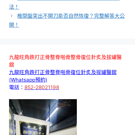
法！
椎間盤突出不開刀能否自然恢復？完整解答大公
開！
九龍旺角跌打正骨整脊啪骨整骨復位針炙及拔罐醫
舘
九龍旺角跌打正骨整脊啪骨復位針炙及拔罐醫舘
(Whatsapp預約)
電話：
852-28021198