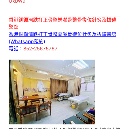
UxbW9
香港銅鑼灣跌打正骨整脊啪骨整骨復位針炙及拔罐
醫舘
香港銅鑼灣跌打正骨整脊啪骨復位針炙及拔罐醫舘
(Whatsapp預約)
電話：
852-25675767