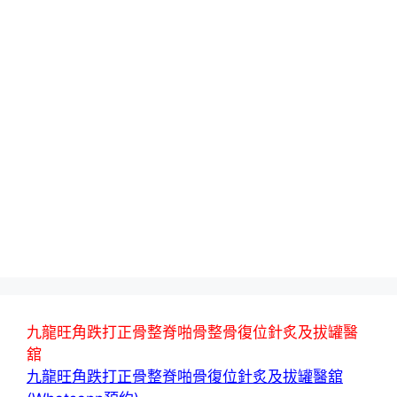
九龍旺角跌打正骨整脊啪骨整骨復位針炙及拔罐醫
舘
九龍旺角跌打正骨整脊啪骨復位針炙及拔罐醫舘