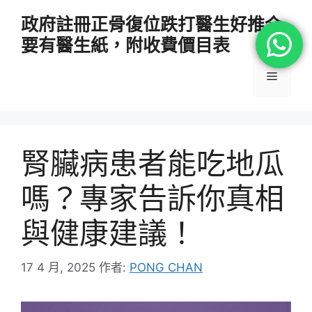
跳
政府註冊正骨復位跌打醫生好推介
至
要有醫生紙，附收費價目表
主
要
選
內
容
單
腎臟病患者能吃地瓜
嗎？專家告訴你真相
與健康建議！
17 4 月, 2025
作者:
PONG CHAN