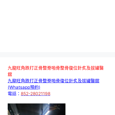
九龍旺角跌打正骨整脊啪骨整骨復位針炙及拔罐醫
舘
九龍旺角跌打正骨整脊啪骨復位針炙及拔罐醫舘
(Whatsapp預約)
電話：
852-28021198