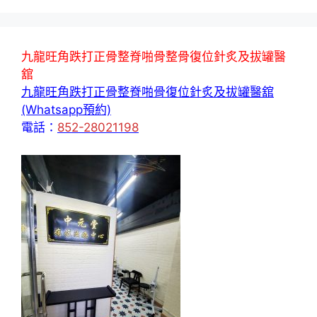
九龍旺角跌打正骨整脊啪骨整骨復位針炙及拔罐醫
舘
九龍旺角跌打正骨整脊啪骨復位針炙及拔罐醫舘
(Whatsapp預約)
電話：
852-28021198