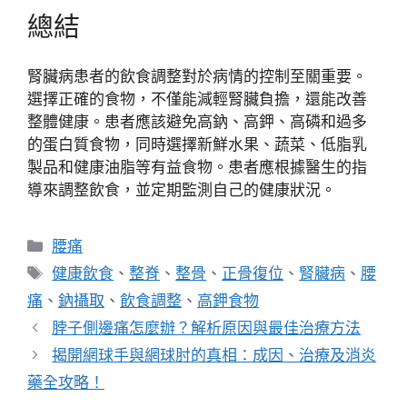
總結
腎臟病患者的飲食調整對於病情的控制至關重要。
選擇正確的食物，不僅能減輕腎臟負擔，還能改善
整體健康。患者應該避免高鈉、高鉀、高磷和過多
的蛋白質食物，同時選擇新鮮水果、蔬菜、低脂乳
製品和健康油脂等有益食物。患者應根據醫生的指
導來調整飲食，並定期監測自己的健康狀況。
分
腰痛
類
標
健康飲食
、
整脊
、
整骨
、
正骨復位
、
腎臟病
、
腰
籤
痛
、
鈉攝取
、
飲食調整
、
高鉀食物
脖子側邊痛怎麼辦？解析原因與最佳治療方法
揭開網球手與網球肘的真相：成因、治療及消炎
藥全攻略！