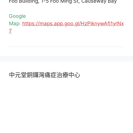
Foo Building, 1-5 Foo Ming St, Causeway Bay
Google
Map:
https://maps.app.goo.gl/HzPiknywAfj1yrNx
7
中元堂銅鑼灣痛症治療中心