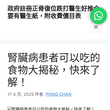
跳
政府註冊正骨復位跌打醫生好推介
至
要有醫生紙，附收費價目表
主
要
選
內
容
單
腎臟病患者可以吃的
食物大揭秘，快來了
解！
17 4 月, 2025
作者:
PONG CHAN