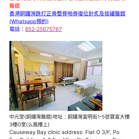
醫舘
香港銅鑼灣跌打正骨整脊啪骨復位針炙及拔罐醫舘
(Whatsapp預約)
電話：
852-25675767
中元堂(銅鑼灣醫舘)地址：銅鑼灣富明街1-5號寶富大樓
3樓O室(么鳳樓上)
Causeway Bay clinic address: Flat O 3/F, Po