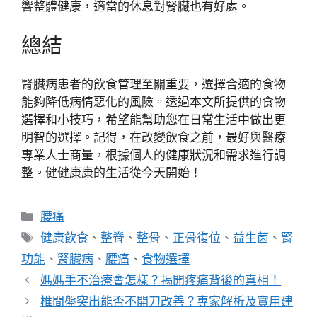
響整體健康，適當的休息對腎臟也有好處。
總結
腎臟病患者的飲食管理至關重要，選擇合適的食物
能夠降低病情惡化的風險。透過本文所提供的食物
選擇和小技巧，希望能幫助您在日常生活中做出更
明智的選擇。記得，在改變飲食之前，最好與醫療
專業人士商量，根據個人的健康狀況和需求進行調
整。健健康康的生活從今天開始！
分
腰痛
類
標
健康飲食
、
整脊
、
整骨
、
正骨復位
、
益生菌
、
腎
籤
功能
、
腎臟病
、
腰痛
、
食物選擇
媽媽手不治療會怎樣？揭開疼痛背後的真相！
椎間盤突出能否不開刀改善？專家解析及實用建