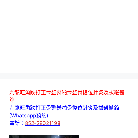
九龍旺角跌打正骨整脊啪骨整骨復位針炙及拔罐醫
舘
九龍旺角跌打正骨整脊啪骨復位針炙及拔罐醫舘
(Whatsapp預約)
電話：
852-28021198