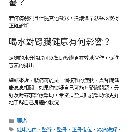
醫？
若疼痛劇烈且伴隨其他徵兆，建議儘早就醫以獲得
正確診斷。
喝水對腎臟健康有何影響？
足夠的水分攝取可以幫助腎臟更有效地運作，促進
毒素的排出。
總結來說，腰痛可能是一個復雜的症狀，與腎臟健
康息息相關。如果你懷疑自己可能有腎臟問題，最
好及時尋求醫療幫助。希望這些資訊能幫助你更好
地了解自己身體的狀況。
分
腰痛
類
標
健康指南
、
整脊
、
整骨
、
正骨復位
、
疼痛緩解
、