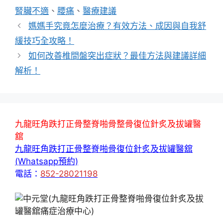
籤
腎臟不適
、
腰痛
、
醫療建議
媽媽手究竟怎麼治療？有效方法、成因與自我舒
緩技巧全攻略！
如何改善椎間盤突出症狀？最佳方法與建議詳細
解析！
九龍旺角跌打正骨整脊啪骨整骨復位針炙及拔罐醫
舘
九龍旺角跌打正骨整脊啪骨復位針炙及拔罐醫舘
(Whatsapp預約)
電話：
852-28021198