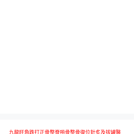
九龍旺角跌打正骨整脊啪骨整骨復位針炙及拔罐醫