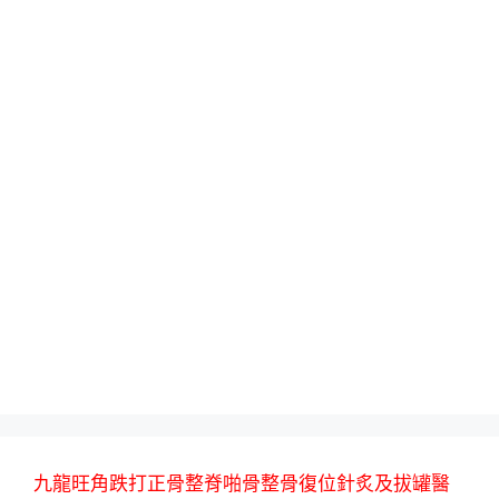
九龍旺角跌打正骨整脊啪骨整骨復位針炙及拔罐醫