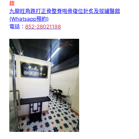
舘
九龍旺角跌打正骨整脊啪骨復位針炙及拔罐醫舘
(Whatsapp預約)
電話：
852-28021198