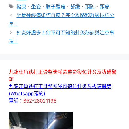
類
標
健康
、
坐姿
、
脖子酸痛
、
舒緩
、
預防
、
頸痛
籤
坐骨神經痛如何自癒？完全攻略和舒緩技巧分
享！
針灸好處多！你不可不知的針灸秘訣與注意事
項！
九龍旺角跌打正骨整脊啪骨整骨復位針炙及拔罐醫
舘
九龍旺角跌打正骨整脊啪骨復位針炙及拔罐醫舘
(Whatsapp預約)
電話：
852-28021198