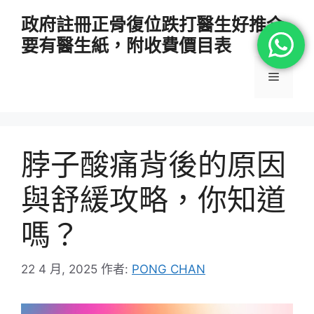
跳
政府註冊正骨復位跌打醫生好推介
至
要有醫生紙，附收費價目表
主
要
選
內
容
單
脖子酸痛背後的原因
與舒緩攻略，你知道
嗎？
22 4 月, 2025
作者:
PONG CHAN