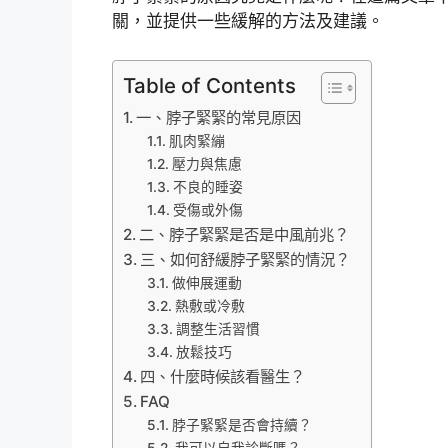
關，並提供一些緩解的方法及建議。
Table of Contents
一、脖子緊緊的常見原因
肌肉緊繃
壓力與焦慮
不良的睡姿
受傷或外傷
二、脖子緊緊是否是中風前兆？
三、如何舒緩脖子緊緊的情況？
做伸展運動
熱敷或冷敷
調整生活習慣
放鬆技巧
四、什麼時候該看醫生？
FAQ
脖子緊緊是否會持續？
我可以自我診斷嗎？