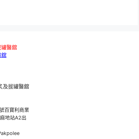
拔罐醫舘
醫舘
A號百寶利商業
油麻地站A2出
 Pakpolee