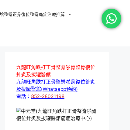
舘整脊正骨復位整脊痛症治療推薦
九龍旺角跌打正骨整脊啪骨整骨復位
針炙及拔罐醫舘
九龍旺角跌打正骨整脊啪骨復位針炙
及拔罐醫舘(Whatsapp預約)
電話：
852-28021198