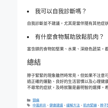
我可以自我診斷嗎？
自我診斷並不建議，尤其是當伴隨有其他症
有什麼食物幫助放鬆肌肉？
富含鎂的食物如堅果、水果、深綠色蔬菜，
總結
脖子緊緊的現象雖然時常見，但如果不注意
過正確的運動、良好的生活習慣以及心理健
不尋常的症狀，及時就醫是最明智的選擇。
分
頸痛
類
標
中風前兆
、
健康建議
、
緩解方法
、
肌肉緊繃
、
脖子