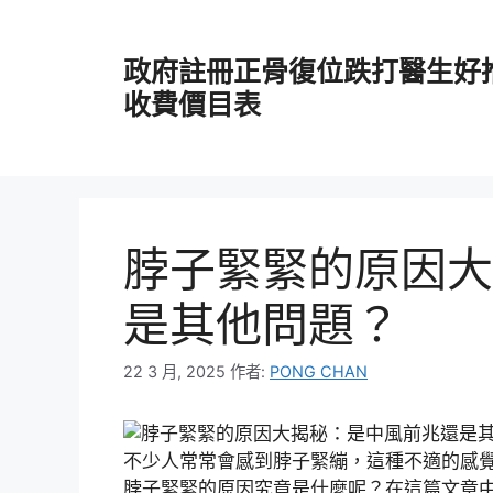
跳
至
政府註冊正骨復位跌打醫生好
主
要
收費價目表
內
容
脖子緊緊的原因大
是其他問題？
22 3 月, 2025
作者:
PONG CHAN
不少人常常會感到脖子緊繃，這種不適的感
脖子緊緊的原因究竟是什麼呢？在這篇文章