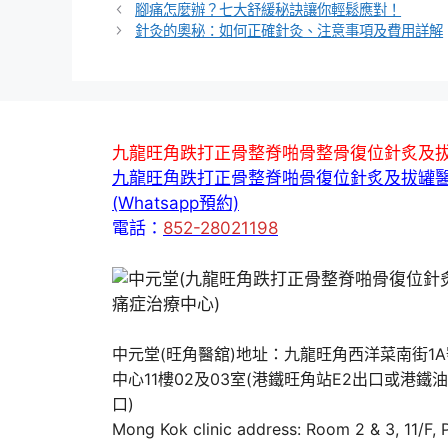
籤
腳痛怎麼辦？七大舒緩秘訣讓你輕鬆應對！
針灸的奧秘：如何正確針灸、注意事項及費用詳解
九龍旺角跌打正骨整脊啪骨整骨復位針炙及
九龍旺角跌打正骨整脊啪骨復位針炙及拔罐
(Whatsapp預約)
電話：
852-28021198
中元堂(旺角醫舘)地址：九龍旺角西洋菜南街1
中心11樓02及03室(港鐵旺角站E2出口或港鐵
口)
Mong Kok clinic address: Room 2 & 3, 11/F,