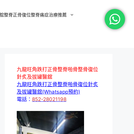
舘整脊正骨復位整脊痛症治療推薦
九龍旺角跌打正骨整脊啪骨整骨復位
針炙及拔罐醫舘
九龍旺角跌打正骨整脊啪骨復位針炙
及拔罐醫舘(Whatsapp預約)
電話：
852-28021198