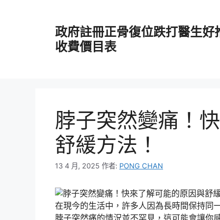
跳
至
政府註冊正骨復位跌打醫生好
主
要
收費價目表
內
容
脖子突然變痛！快
舒緩方法！
13 4 月, 2025
作者:
PONG CHAN
在現今的生活中，許多人因為長時間保持同
脖子突然痛的情況並不罕見，這可能會讓你