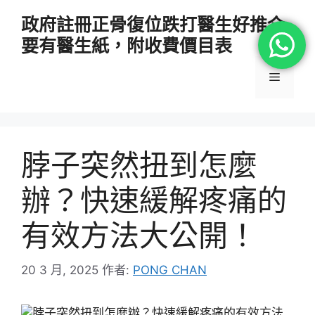
跳
政府註冊正骨復位跌打醫生好推介
至
要有醫生紙，附收費價目表
主
要
選
內
容
單
脖子突然扭到怎麼
辦？快速緩解疼痛的
有效方法大公開！
20 3 月, 2025
作者:
PONG CHAN