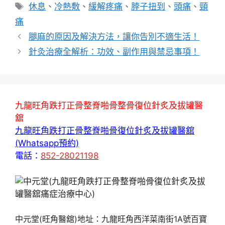
類
標
休息
、
冷熱敷
、
緩解疼痛
、
脖子扭到
、
頭痛
、
頸
籤
痛
腿麻的原因及解決方法，讓你告別不適生活！
針灸治療全解析：功效、副作用與禁忌事項！
九龍旺角跌打正骨整脊啪骨整骨復位針炙及拔罐醫
舘
九龍旺角跌打正骨整脊啪骨復位針炙及拔罐醫舘
(Whatsapp預約)
電話：
852-28021198
中元堂(旺角醫舘)地址：九龍旺角西洋菜南街1A號百寶