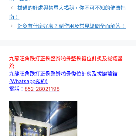
拔罐的好處與禁忌大揭秘，你不可不知的健康指
南！
針灸有什麼好處？副作用及常見疑問全面解答！
九龍旺角跌打正骨整脊啪骨整骨復位針炙及拔罐醫
舘
九龍旺角跌打正骨整脊啪骨復位針炙及拔罐醫舘
(Whatsapp預約)
電話：
852-28021198