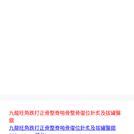
九龍旺角跌打正骨整脊啪骨整骨復位針炙及拔罐醫
舘
九龍旺角跌打正骨整脊啪骨復位針炙及拔罐醫舘