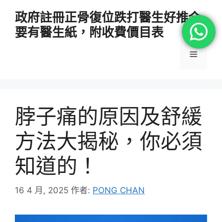
跳
政府註冊正骨復位跌打醫生好推介
至
要有醫生紙，附收費價目表
主
要
選
內
容
單
脖子痛的原因及舒緩
方法大揭秘，你必須
知道的！
16 4 月, 2025
作者:
PONG CHAN