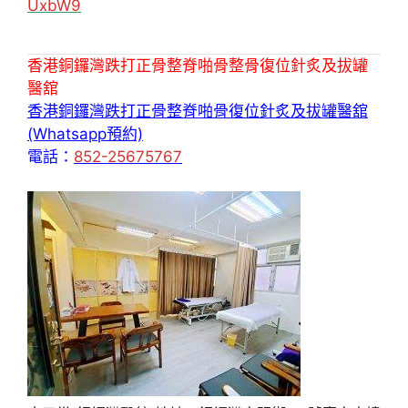
UxbW9
香港銅鑼灣跌打正骨整脊啪骨整骨復位針炙及拔罐
醫舘
香港銅鑼灣跌打正骨整脊啪骨復位針炙及拔罐醫舘
(Whatsapp預約)
電話：
852-25675767