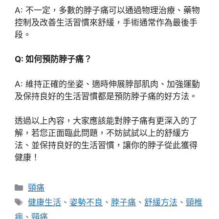
A: 不一定，多數的脖子痛可以通過物理治療、藥物
控制及改善生活習慣來舒緩，手術通常作為最後手
段。
Q: 如何預防脖子痛？
A: 維持正確的坐姿、適時伸展脖部肌肉、加強運動
及保持良好的生活習慣都是預防脖子痛的好方法。
透過以上內容，大家應該能對脖子痛有更深入的了
解，若您正面臨此問題，不妨試試以上的舒緩方
法、並保持良好的生活習慣，讓你的脖子從此獲得
健康！
分
頸痛
類
標
健康生活
、
姿勢不良
、
脖子痛
、
舒緩方法
、
頸椎
籤
病
、
頸痛