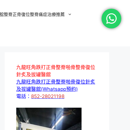
舘整脊正骨復位整脊痛症治療推薦
九龍旺角跌打正骨整脊啪骨整骨復位
針炙及拔罐醫舘
九龍旺角跌打正骨整脊啪骨復位針炙
及拔罐醫舘(Whatsapp預約)
電話：
852-28021198