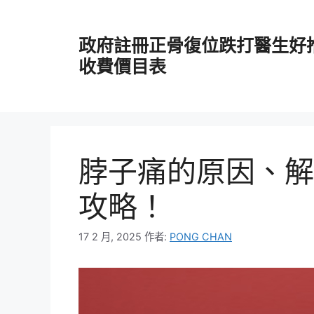
跳
至
政府註冊正骨復位跌打醫生好
主
要
收費價目表
內
容
脖子痛的原因、解
攻略！
17 2 月, 2025
作者:
PONG CHAN