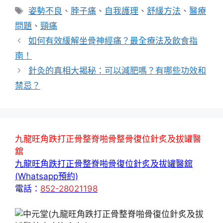
類
標
姿勢不良
、
脖子痛
、
自我護理
、
舒緩方法
、
醫療
籤
問題
、
頸痛
如何有效緩解坐骨神經痛？最全療法及飲食指
南！
針灸的真相大揭秘：可以減肥嗎？有哪些功效和
禁忌？
九龍旺角跌打正骨整脊啪骨整骨復位針炙及拔罐醫
舘
九龍旺角跌打正骨整脊啪骨復位針炙及拔罐醫舘
(Whatsapp預約)
電話：
852-28021198