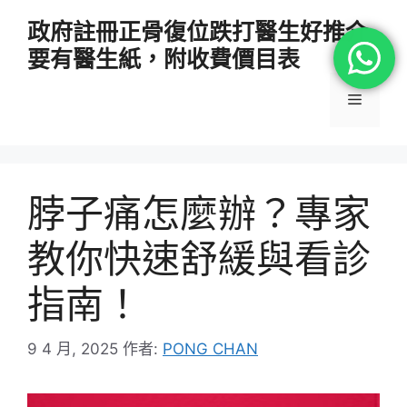
跳
政府註冊正骨復位跌打醫生好推介
至
要有醫生紙，附收費價目表
主
要
選
內
容
單
脖子痛怎麼辦？專家
教你快速舒緩與看診
指南！
9 4 月, 2025
作者:
PONG CHAN