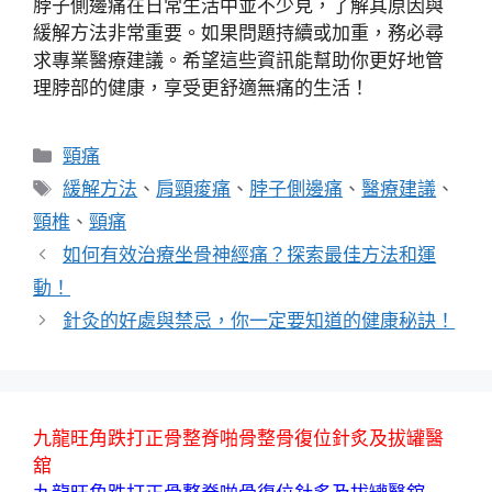
脖子側邊痛在日常生活中並不少見，了解其原因與
緩解方法非常重要。如果問題持續或加重，務必尋
求專業醫療建議。希望這些資訊能幫助你更好地管
理脖部的健康，享受更舒適無痛的生活！
分
頸痛
類
標
緩解方法
、
肩頸痠痛
、
脖子側邊痛
、
醫療建議
、
籤
頸椎
、
頸痛
如何有效治療坐骨神經痛？探索最佳方法和運
動！
針灸的好處與禁忌，你一定要知道的健康秘訣！
九龍旺角跌打正骨整脊啪骨整骨復位針炙及拔罐醫
舘