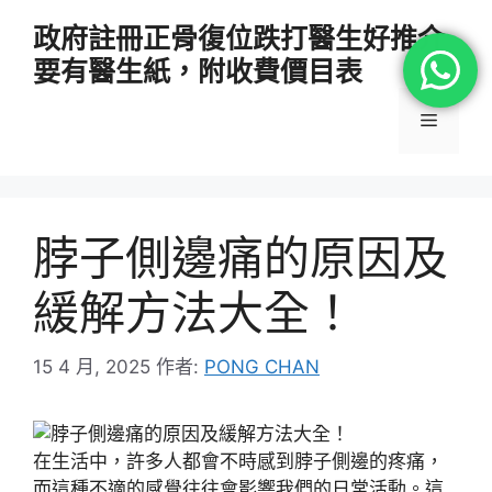
跳
政府註冊正骨復位跌打醫生好推介
至
要有醫生紙，附收費價目表
主
要
選
內
容
單
脖子側邊痛的原因及
緩解方法大全！
15 4 月, 2025
作者:
PONG CHAN
在生活中，許多人都會不時感到脖子側邊的疼痛，
而這種不適的感覺往往會影響我們的日常活動。這