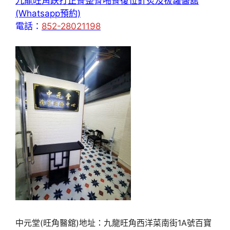
九龍旺角跌打正骨整脊啪骨復位針炙及拔罐醫舘
(Whatsapp預約)
電話：
852-28021198
中元堂(旺角醫舘)地址：九龍旺角西洋菜南街1A號百寶