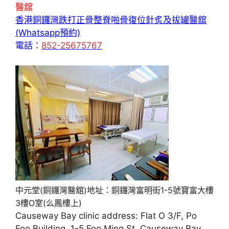
醫舘
香港銅鑼灣跌打正骨整脊啪骨復位針炙及拔罐醫舘
(Whatsapp預約)
電話：
852-25675767
中元堂(銅鑼灣醫舘)地址：銅鑼灣富明街1-5號寶富大樓
3樓O室(么鳳樓上)
Causeway Bay clinic address: Flat O 3/F, Po
Foo Building, 1-5 Foo Ming St, Causeway Bay