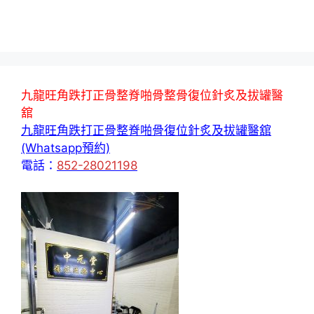
九龍旺角跌打正骨整脊啪骨整骨復位針炙及拔罐醫
舘
九龍旺角跌打正骨整脊啪骨復位針炙及拔罐醫舘
(Whatsapp預約)
電話：
852-28021198