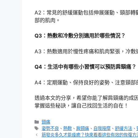
A2：常見的舒緩運動包括伸展運動、頸部轉
部的肌肉。
Q3：熱敷和冷敷分別適用於哪些情況？
A3：熱敷適用於慢性疼痛和肌肉緊張，冷敷
Q4：生活中有哪些小習慣可以預防肩頸痛？
A4：定期運動、保持良好的姿勢、注意頸部
透過本文的分享，希望你能了解肩頸痛的成
掌握這些秘訣，讓自己找回生活的自在！
分
頸痛
類
標
姿勢不良
、
熱敷
、
肩頸痛
、
自我按摩
、
舒緩方法
、
籤
筋發炎多久才能痊癒？快來看看這些有效的恢復方