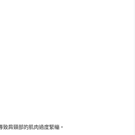
：
導致肩頸部的肌肉過度緊繃。