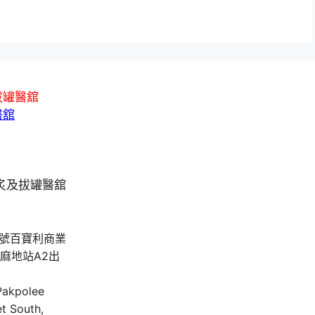
拔罐醫舘
醫舘
A號百寶利商業
油麻地站A2出
 Pakpolee
t South,