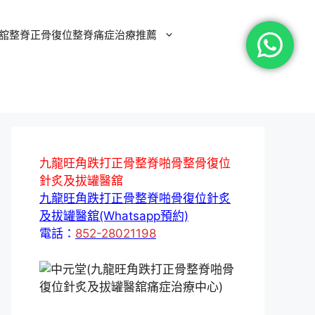
舘整脊正骨復位整脊痛症治療推薦
九龍旺角跌打正骨整脊啪骨整骨復位
針炙及拔罐醫舘
九龍旺角跌打正骨整脊啪骨復位針炙
及拔罐醫舘(Whatsapp預約)
電話：
852-28021198