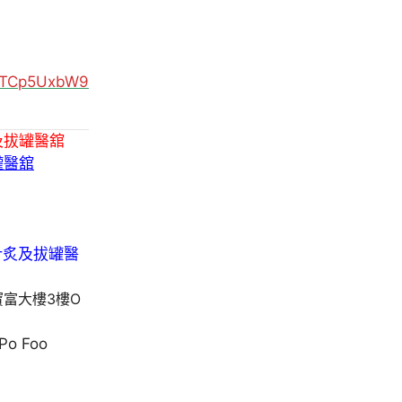
MUTCp5UxbW9
及拔罐醫舘
罐醫舘
寶富大樓3樓O
 Po Foo