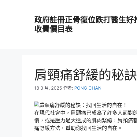
跳
至
政府註冊正骨復位跌打醫生好
主
要
收費價目表
內
容
肩頸痛舒緩的秘訣
18 3 月, 2025
作者:
PONG CHAN
在現代社會中，肩頸痛已成為了許多人面對
慣，或是壓力過大造成的肌肉緊繃，肩頸痛
痛舒緩方法，幫助你找回生活的自在。