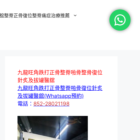
舘整脊正骨復位整脊痛症治療推薦
九龍旺角跌打正骨整脊啪骨整骨復位
針炙及拔罐醫舘
九龍旺角跌打正骨整脊啪骨復位針炙
及拔罐醫舘(Whatsapp預約)
電話：
852-28021198