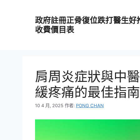
跳
至
政府註冊正骨復位跌打醫生好
主
要
收費價目表
內
容
肩周炎症狀與中醫
緩疼痛的最佳指南
10 4 月, 2025
作者:
PONG CHAN