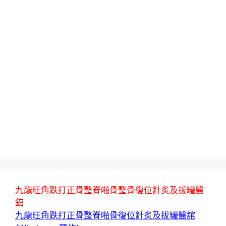
九龍旺角跌打正骨整脊啪骨整骨復位針炙及拔罐醫
舘
九龍旺角跌打正骨整脊啪骨復位針炙及拔罐醫舘