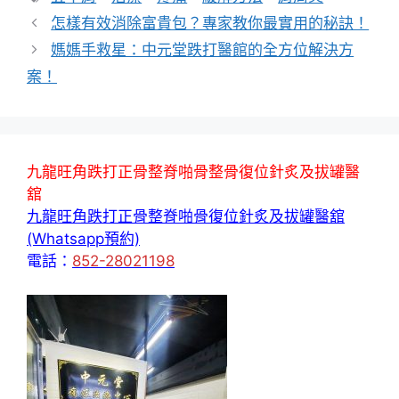
籤
怎樣有效消除富貴包？專家教你最實用的秘訣！
媽媽手救星：中元堂跌打醫館的全方位解決方
案！
九龍旺角跌打正骨整脊啪骨整骨復位針炙及拔罐醫
舘
九龍旺角跌打正骨整脊啪骨復位針炙及拔罐醫舘
(Whatsapp預約)
電話：
852-28021198