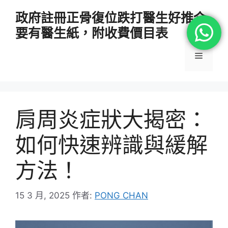
跳
政府註冊正骨復位跌打醫生好推介
至
要有醫生紙，附收費價目表
主
要
選
內
容
單
肩周炎症狀大揭密：
如何快速辨識與緩解
方法！
15 3 月, 2025
作者:
PONG CHAN