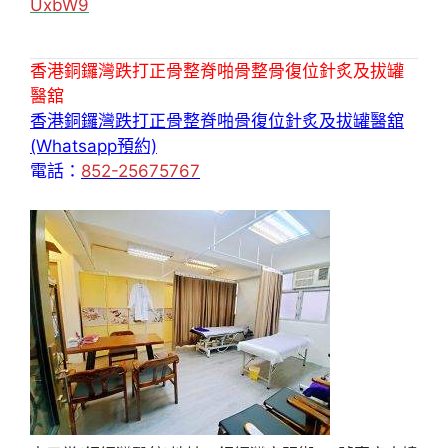
UxbW9
香港銅鑼灣跌打正骨整脊啪骨整骨復位針炙及拔罐
醫舘
香港銅鑼灣跌打正骨整脊啪骨復位針炙及拔罐醫舘
(Whatsapp預約)
電話：
852-25675767