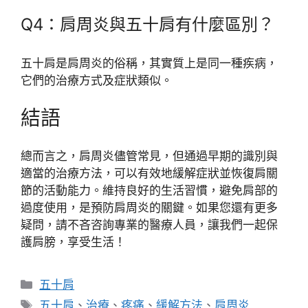
Q4：肩周炎與五十肩有什麼區別？
五十肩是肩周炎的俗稱，其實質上是同一種疾病，
它們的治療方式及症狀類似。
結語
總而言之，肩周炎儘管常見，但通過早期的識別與
適當的治療方法，可以有效地緩解症狀並恢復肩關
節的活動能力。維持良好的生活習慣，避免肩部的
過度使用，是預防肩周炎的關鍵。如果您還有更多
疑問，請不吝咨詢專業的醫療人員，讓我們一起保
護肩膀，享受生活！
分
五十肩
類
標
五十肩
、
治療
、
疼痛
、
緩解方法
、
肩周炎