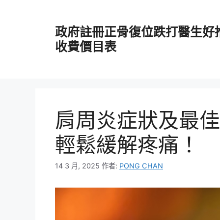
跳
至
政府註冊正骨復位跌打醫生好
主
要
收費價目表
內
容
肩周炎症狀及最佳
輕鬆緩解疼痛！
14 3 月, 2025
作者:
PONG CHAN