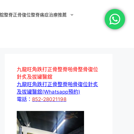
舘整脊正骨復位整脊痛症治療推薦
九龍旺角跌打正骨整脊啪骨整骨復位
針炙及拔罐醫舘
九龍旺角跌打正骨整脊啪骨復位針炙
及拔罐醫舘(Whatsapp預約)
電話：
852-28021198