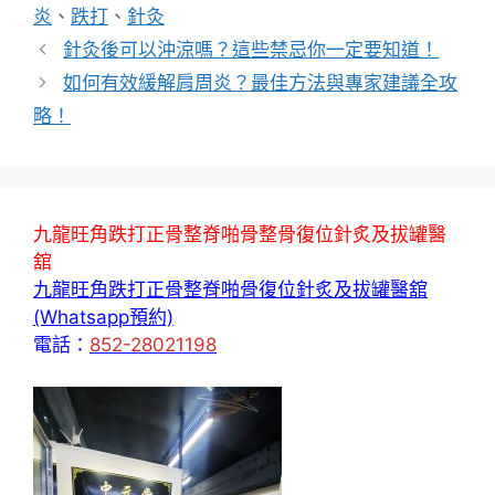
籤
炎
、
跌打
、
針灸
針灸後可以沖涼嗎？這些禁忌你一定要知道！
如何有效緩解肩周炎？最佳方法與專家建議全攻
略！
九龍旺角跌打正骨整脊啪骨整骨復位針炙及拔罐醫
舘
九龍旺角跌打正骨整脊啪骨復位針炙及拔罐醫舘
(Whatsapp預約)
電話：
852-28021198