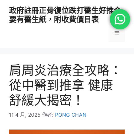
跳
政府註冊正骨復位跌打醫生好推介
至
要有醫生紙，附收費價目表
主
要
選
內
容
單
肩周炎治療全攻略：
從中醫到推拿 健康
舒緩大揭密！
11 4 月, 2025
作者:
PONG CHAN