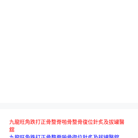
九龍旺角跌打正骨整脊啪骨整骨復位針炙及拔罐醫
舘
九龍旺角跌打正骨整脊啪骨復位針炙及拔罐醫舘