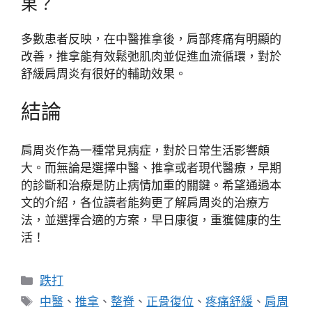
果？
多數患者反映，在中醫推拿後，肩部疼痛有明顯的
改善，推拿能有效鬆弛肌肉並促進血流循環，對於
舒緩肩周炎有很好的輔助效果。
結論
肩周炎作為一種常見病症，對於日常生活影響頗
大。而無論是選擇中醫、推拿或者現代醫療，早期
的診斷和治療是防止病情加重的關鍵。希望通過本
文的介紹，各位讀者能夠更了解肩周炎的治療方
法，並選擇合適的方案，早日康復，重獲健康的生
活！
分
跌打
類
標
中醫
、
推拿
、
整脊
、
正骨復位
、
疼痛舒緩
、
肩周