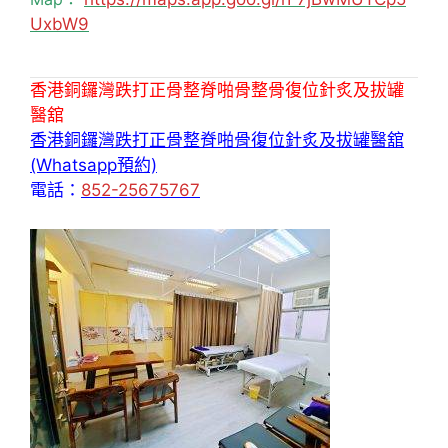
UxbW9
香港銅鑼灣跌打正骨整脊啪骨整骨復位針炙及拔罐
醫舘
香港銅鑼灣跌打正骨整脊啪骨復位針炙及拔罐醫舘
(Whatsapp預約)
電話：
852-25675767