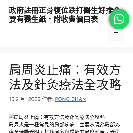
跳
政府註冊正骨復位跌打醫生好推介
至
要有醫生紙，附收費價目表
主
要
選
內
容
單
肩周炎止痛：有效方
法及針灸療法全攻略
15 2 月, 2025
作者:
PONG CHAN
肩周炎是一種常見的肩部疾病，主要表現為肩部疼
痛及活動受限。其病因多與肩部的過度使用、受傷