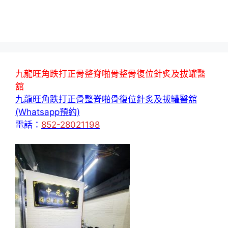
九龍旺角跌打正骨整脊啪骨整骨復位針炙及拔罐醫
舘
九龍旺角跌打正骨整脊啪骨復位針炙及拔罐醫舘
(Whatsapp預約)
電話：
852-28021198