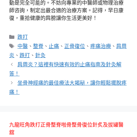
動是完全可能的。不妨向專業的中醫師或物理治療
師咨詢，制定出最合適的治療方案。記得，早日康
復，重拾健康的肩膀讓你生活更美好！
分
跌打
類
標
中醫
、
整脊
、
止痛
、
正骨復位
、
疼痛治療
、
肩周
籤
炎
、
跌打
、
針灸
肩周炎？這裡有快速有效的止痛指南及針灸解
答！
坐骨神經痛的最佳療法大揭秘，讓你輕鬆擺脫疼
痛！
九龍旺角跌打正骨整脊啪骨整骨復位針炙及拔罐醫
舘