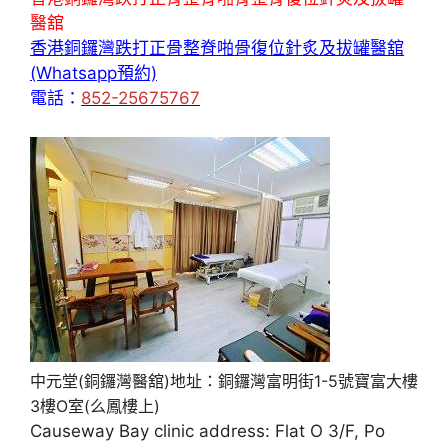
醫舘
香港銅鑼灣跌打正骨整脊啪骨復位針炙及拔罐醫舘
(Whatsapp預約)
電話：
852-25675767
中元堂(銅鑼灣醫舘)地址：銅鑼灣富明街1-5號寶富大樓
3樓O室(么鳳樓上)
Causeway Bay clinic address: Flat O 3/F, Po