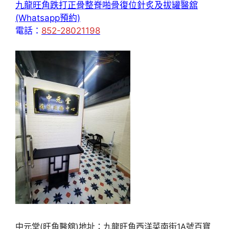
九龍旺角跌打正骨整脊啪骨復位針炙及拔罐醫舘
(Whatsapp預約)
電話：
852-28021198
中元堂(旺角醫舘)地址：九龍旺角西洋菜南街1A號百寶