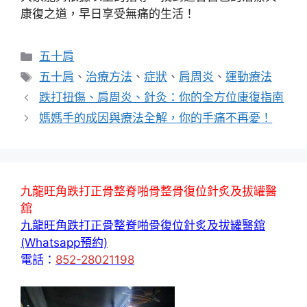
康復之道，早日享受無痛的生活！
分
五十肩
類
標
五十肩
、
治療方法
、
症狀
、
肩周炎
、
運動療法
籤
跌打扭傷、肩周炎、針灸：你的全方位康復指南
媽媽手的成因與療法全解，你的手痛不再憂！
九龍旺角跌打正骨整脊啪骨整骨復位針炙及拔罐醫
舘
九龍旺角跌打正骨整脊啪骨復位針炙及拔罐醫舘
(Whatsapp預約)
電話：
852-28021198