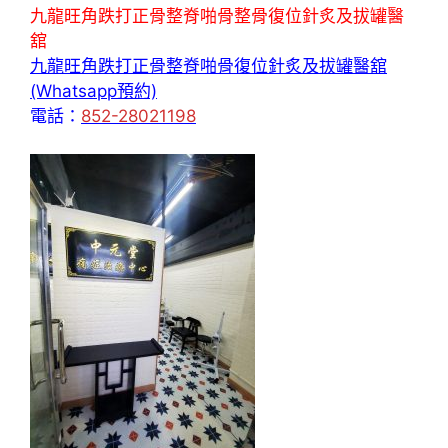
九龍旺角跌打正骨整脊啪骨整骨復位針炙及拔罐醫
舘
九龍旺角跌打正骨整脊啪骨復位針炙及拔罐醫舘
(Whatsapp預約)
電話：
852-28021198