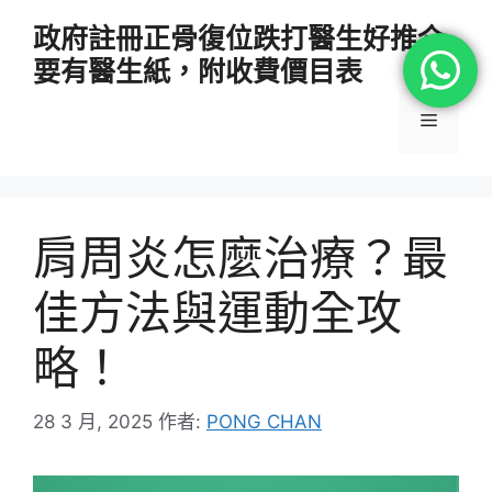
跳
政府註冊正骨復位跌打醫生好推介
至
要有醫生紙，附收費價目表
主
要
選
內
容
單
肩周炎怎麼治療？最
佳方法與運動全攻
略！
28 3 月, 2025
作者:
PONG CHAN