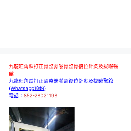
九龍旺角跌打正骨整脊啪骨整骨復位針炙及拔罐醫
舘
九龍旺角跌打正骨整脊啪骨復位針炙及拔罐醫舘
(Whatsapp預約)
電話：
852-28021198