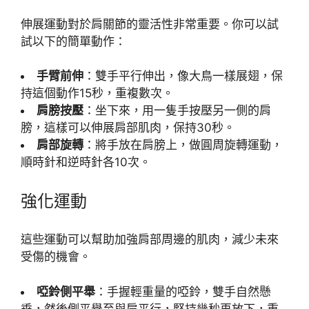
伸展運動對於肩關節的靈活性非常重要。你可以試
試以下的簡單動作：
手臂前伸
：雙手平行伸出，像大鳥一樣展翅，保
持這個動作15秒，重複數次。
肩膀按壓
：坐下來，用一隻手按壓另一側的肩
膀，這樣可以伸展肩部肌肉，保持30秒。
肩部旋轉
：將手放在肩膀上，做圓周旋轉運動，
順時針和逆時針各10次。
強化運動
這些運動可以幫助加強肩部周邊的肌肉，減少未來
受傷的機會。
啞鈴側平舉
：手握輕重量的啞鈴，雙手自然懸
垂，然後側平舉至與肩平行，堅持幾秒再放下，重