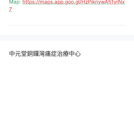
Map:
https://maps.app.goo.gl/HzPiknywAfj1yrNx
7
中元堂銅鑼灣痛症治療中心