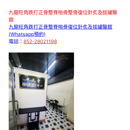
九龍旺角跌打正骨整脊啪骨整骨復位針炙及拔罐醫
舘
九龍旺角跌打正骨整脊啪骨復位針炙及拔罐醫舘
(Whatsapp預約)
電話：
852-28021198