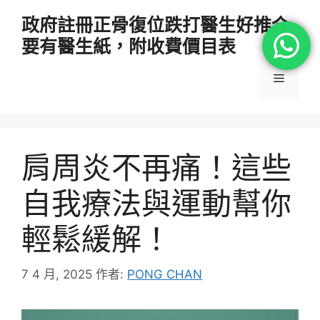
跳
政府註冊正骨復位跌打醫生好推介
至
要有醫生紙，附收費價目表
主
要
選
內
容
單
肩周炎不再痛！這些
自我療法與運動幫你
輕鬆緩解！
7 4 月, 2025
作者:
PONG CHAN