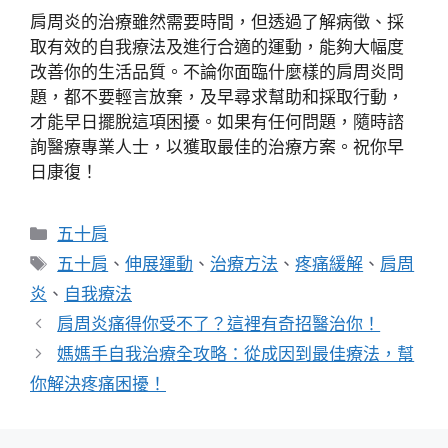
肩周炎的治療雖然需要時間，但透過了解病徵、採
取有效的自我療法及進行合適的運動，能夠大幅度
改善你的生活品質。不論你面臨什麼樣的肩周炎問
題，都不要輕言放棄，及早尋求幫助和採取行動，
才能早日擺脫這項困擾。如果有任何問題，隨時諮
詢醫療專業人士，以獲取最佳的治療方案。祝你早
日康復！
分
五十肩
類
標
五十肩
、
伸展運動
、
治療方法
、
疼痛緩解
、
肩周
籤
炎
、
自我療法
肩周炎痛得你受不了？這裡有奇招醫治你！
媽媽手自我治療全攻略：從成因到最佳療法，幫
你解決疼痛困擾！