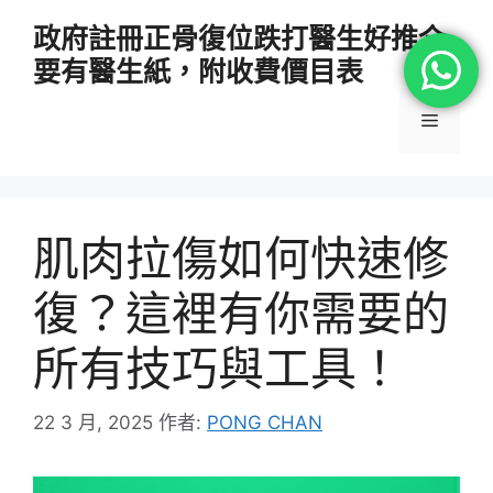
跳
政府註冊正骨復位跌打醫生好推介
至
要有醫生紙，附收費價目表
主
要
選
內
容
單
肌肉拉傷如何快速修
復？這裡有你需要的
所有技巧與工具！
22 3 月, 2025
作者:
PONG CHAN