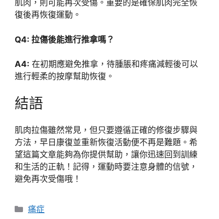
肌肉，則可能再次受傷。重要的是確保肌肉完全恢
復後再恢復運動。
Q4: 拉傷後能進行推拿嗎？
A4:
在初期應避免推拿，待腫脹和疼痛減輕後可以
進行輕柔的按摩幫助恢復。
結語
肌肉拉傷雖然常見，但只要遵循正確的修復步驟與
方法，早日康復並重新恢復活動便不再是難題。希
望這篇文章能夠為你提供幫助，讓你迅速回到訓練
和生活的正軌！記得，運動時要注意身體的信號，
避免再次受傷哦！
分
痛症