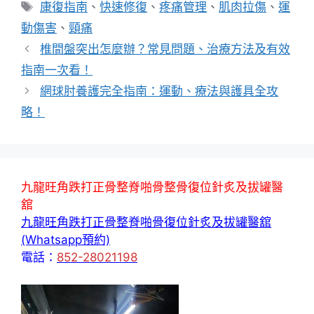
類
標
康復指南
、
快速修復
、
疼痛管理
、
肌肉拉傷
、
運
籤
動傷害
、
頸痛
椎間盤突出怎麼辦？常見問題、治療方法及有效
指南一次看！
網球肘養護完全指南：運動、療法與護具全攻
略！
九龍旺角跌打正骨整脊啪骨整骨復位針炙及拔罐醫
舘
九龍旺角跌打正骨整脊啪骨復位針炙及拔罐醫舘
(Whatsapp預約)
電話：
852-28021198