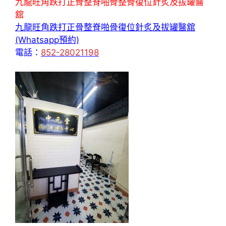
九龍旺角跌打正骨整脊啪骨整骨復位針炙及拔罐醫
舘
九龍旺角跌打正骨整脊啪骨復位針炙及拔罐醫舘
(Whatsapp預約)
電話：
852-28021198