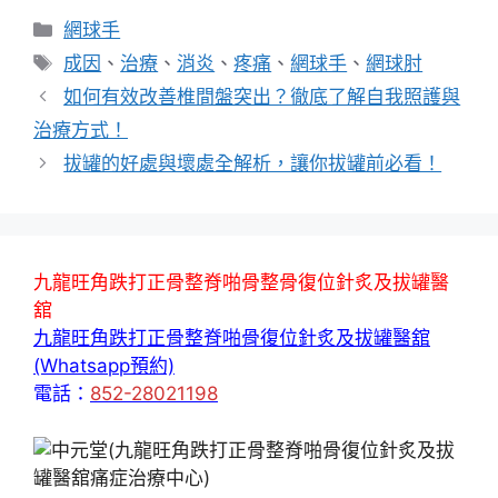
分
網球手
類
標
成因
、
治療
、
消炎
、
疼痛
、
網球手
、
網球肘
籤
如何有效改善椎間盤突出？徹底了解自我照護與
治療方式！
拔罐的好處與壞處全解析，讓你拔罐前必看！
九龍旺角跌打正骨整脊啪骨整骨復位針炙及拔罐醫
舘
九龍旺角跌打正骨整脊啪骨復位針炙及拔罐醫舘
(Whatsapp預約)
電話：
852-28021198