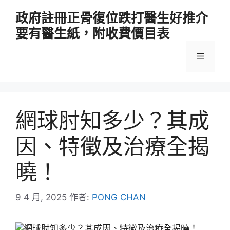
跳
政府註冊正骨復位跌打醫生好推介
至
要有醫生紙，附收費價目表
主
要
選
內
容
單
網球肘知多少？其成
因、特徵及治療全揭
曉！
9 4 月, 2025
作者:
PONG CHAN