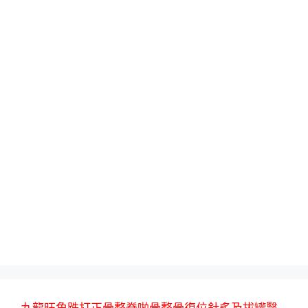
九龍旺角跌打正骨整脊啪骨整骨復位針炙及拔罐醫