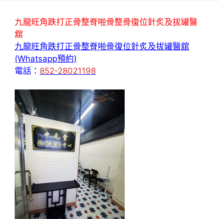
九龍旺角跌打正骨整脊啪骨整骨復位針炙及拔罐醫
舘
九龍旺角跌打正骨整脊啪骨復位針炙及拔罐醫舘
(Whatsapp預約)
電話：
852-28021198