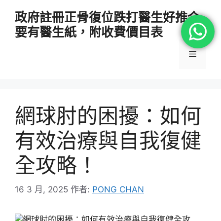
跳
政府註冊正骨復位跌打醫生好推介
至
要有醫生紙，附收費價目表
主
要
選
內
容
單
網球肘的困擾：如何
有效治療與自我復健
全攻略！
16 3 月, 2025
作者:
PONG CHAN