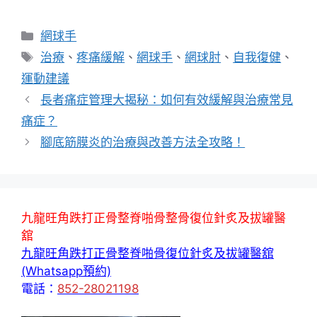
分
網球手
類
標
治療
、
疼痛緩解
、
網球手
、
網球肘
、
自我復健
、
籤
運動建議
長者痛症管理大揭秘：如何有效緩解與治療常見
痛症？
腳底筋膜炎的治療與改善方法全攻略！
九龍旺角跌打正骨整脊啪骨整骨復位針炙及拔罐醫
舘
九龍旺角跌打正骨整脊啪骨復位針炙及拔罐醫舘
(Whatsapp預約)
電話：
852-28021198