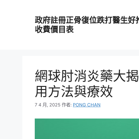
跳
至
政府註冊正骨復位跌打醫生好
主
要
收費價目表
內
容
網球肘消炎藥大揭
用方法與療效
7 4 月, 2025
作者:
PONG CHAN