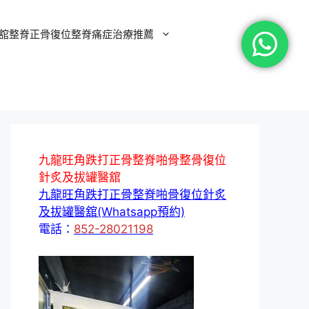
舘整脊正骨復位整脊痛症治療推薦
九龍旺角跌打正骨整脊啪骨整骨復位
針炙及拔罐醫舘
九龍旺角跌打正骨整脊啪骨復位針炙
及拔罐醫舘(Whatsapp預約)
電話：
852-28021198